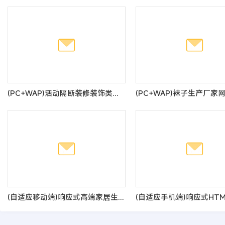
(PC+WAP)活动隔断装修装饰类网站pbootcms模板 蓝色低碳环保隔断板网站源码
(自适应移动端)响应式高端家居生活空间类网站pbootcms模板 黄色家居装修网站源码