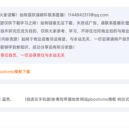
谅解！如有侵权请邮件联系客服！1144842311@qq.com
，资源仅供下载学习之用！如有链接无法下载、失效或广告，请联系客服处
算机技术研究交流为目的，仅供大家参考、学习，不存在任何商业目的与商
上述内容资源！如用于商业或者非法用途，与本站无关，一切后果请用户自
伴能够学到新知识，成功分享后有积分奖励！
则责任自负，一切法律责任与本站无关
ootcms模板下载
(自适应手机端)减速机械英文外贸公司通用pbootcms网站模板 蓝色外贸企业网站源码