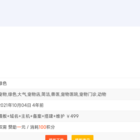
首页
WEB前
首页
bootcms网站模板 大气简洁的宠物店兽
绿色
宠物,绿色,大气,宠物店,简洁,兽医,宠物医院,宠物门诊,动物
2021年10月04日
4年前
模板+域名+主机+备案+搭建+维护 ￥499
仅需 赞助
一
元 / 消耗
100
积分