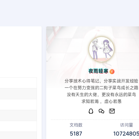
端
PHP后端
印象笔记
建站教程
模板源码
发现
>>
PbootCMS模板
医网站源码
夜雨轻寒
V
分享技术心得笔记，分享实战开发经验
一个在努力变强的二狗子菜鸟成长之路
没有天生的大佬，更没有永远的菜鸟
求知若渴 ，虚心若愚
文档数
访问量
5187
1072480