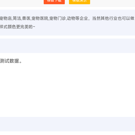
模板下载
模板演示
气,宠物店,简洁,兽医,宠物医院,宠物门诊,动物等企业，当然其他行业也可以
样式颜色更完美哟~
测试数据。