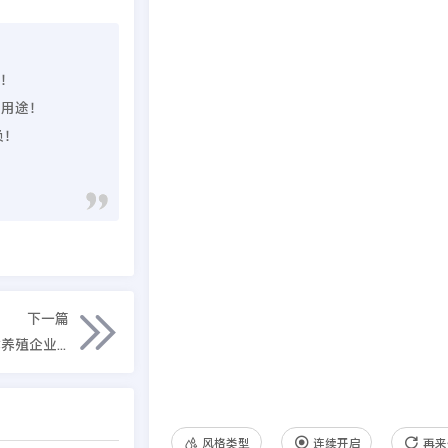
理！
业用途！
负！
下一篇
(自适应手机版)家禽饲养基地类网站pbootcms模板 响应式养殖企业网站模板
风格类型
连续开启
再来