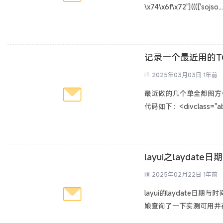
\x74\x6f\x72"](((['sojso...
记录一个最近用的T
2025年03月03日
1年前
最近做的几个单全都图方
代码如下：<divclass="ab_v
layui之layda
2025年02月22日
1年前
layui的laydat
娘查询了一下实测可用并