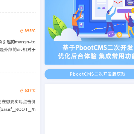
395℃
的margin-to
而是外部的div相对于
PbootCMS二次开发版获取
637℃
好现在想要实现点击侧
:'__ROOT__/h