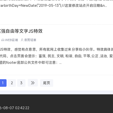
){varbirthDay=NewDate("2019-05-13");//这里修改站点开启日期&n...
强自由等文字JS特效
WEB前端
夜雨轻寒
JS特效，感觉有点意思，所有就网上收集过来分享给小伙伴。特效具体
点击页面会显示：富强, 民主, 文明, 和谐, 自由, 平等,公正 ,法治, 爱国,
footer底部公共文件中即可注意：...
1
2
3
尾页
8-07 02:42:22