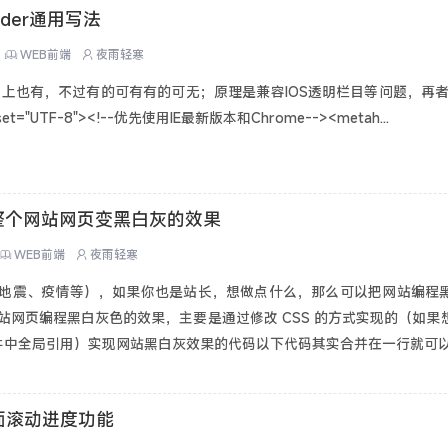
ader通用写法
WEB前端
夜雨轻寒
；网上也有，不过有的可有有的可无；原理是兼容IOS透明栏目等问题，再者就是
set="UTF-8"><!--优先使用IE最新版本和Chrome--><metah...
整个网站网页变黑白灰的效果
WEB前端
夜雨轻寒
地震、疫情等），如果你也是站长，想做点什么，那么可以把网站编程
站网页编程黑白灰色的效果，主要是通过修改 CSS 的方式实现的（如果
件中全局引用）实现网站黑白灰效果的代码以下代码其实合并在一行就可以.
页面滚动进度功能