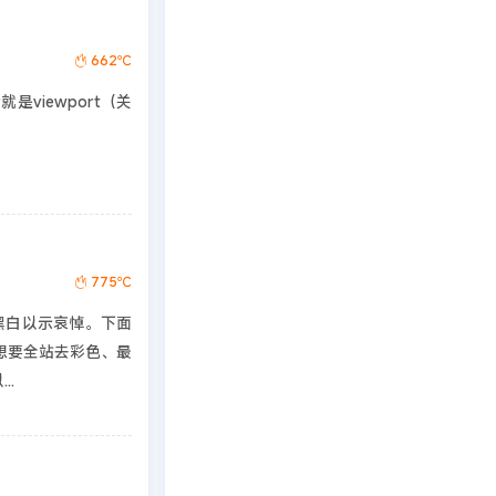
662℃
viewport（关
775℃
黑白以示哀悼。下面
想要全站去彩色、最
..