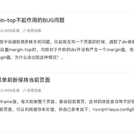
gin-top不起作用的BUG问题
WEB前端
夜雨轻寒
中会遇到很多棘手的问题，比如我在写一个页面的时候，遇到了div嵌套引起
设置margin-top时，内部对于外部的div并没有产生一个margin值，
gin值，为什么会出现这种情况？...
边栏菜单刷新保持当前页面
WEB前端
夜雨轻寒
管理框架iframe版，每次刷新整个页面，都会回到首页，这样的体验感非常不
可以利用缓存来处理，供自己参考如下：<script>layui.config({base