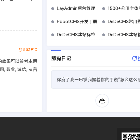
LayAdmin后台管理
1500+公用字体
PbootCMS开发手册
DeDeCMS常用
DeDeCMS建站标签
DeDeCMS建站
5339℃
舔狗日记
的效果可以参考本博
 敬业, 诚信, 友善
你扇了我一巴掌我握着你的手说“怎么这么凉