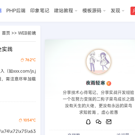
端
PHP后端
印象笔记
建站教程
模板源码
发现
首页
>>
WEB前端
全实践
762℃
xxx.com/js.j
全性，需注意尽早加载
夜雨轻寒
V
分享技术心得笔记，分享实战开发经验
一个在努力变强的二狗子菜鸟成长之路
没有天生的大佬，更没有永远的菜鸟
求知若渴 ，虚心若愚
1054℃
\x74\x72\x75\x63