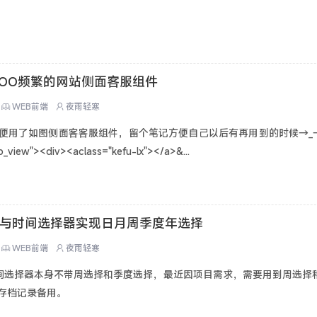
OO频繁的网站侧面客服组件
WEB前端
夜雨轻寒
便用了如图侧面客客服组件，留个笔记方便自己以后有再用到的时候→_→
iew"><div><aclass="kefu-lx"></a>&...
te日期与时间选择器实现日月周季度年选择
WEB前端
夜雨轻寒
e日期与时间选择器本身不带周选择和季度选择，最近因项目需求，需要用到周选
存档记录备用。