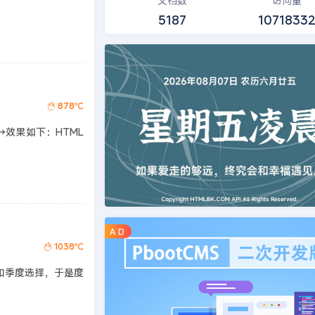
文档数
访问量
5187
1071833
878℃
效果如下：HTML
A D
1038℃
择和季度选择，于是度