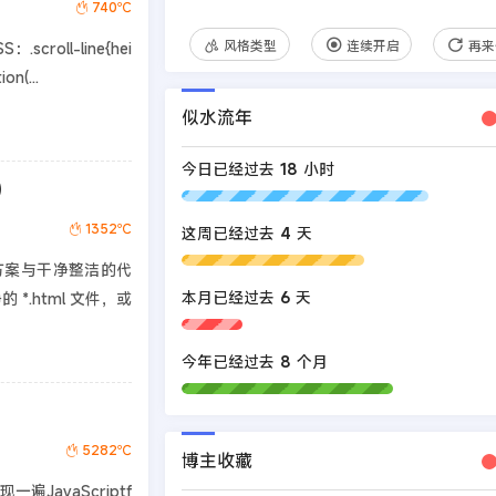
740℃
风格类型
连续开启
再来
ll-line{hei
n(...
似水流年
今日已经过去
18
小时
）
1352℃
这周已经过去
4
天
方案与干净整洁的代
本月已经过去
6
天
*.html 文件，或
今年已经过去
8
个月
5282℃
博主收藏
avaScriptf