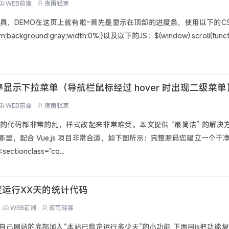
WEB前端
夜雨轻寒
具，DEMO在这页上就有啦~首先是显示在顶部的进度条，使用以下的CSS：.scro
em;background:gray;width:0%;}以及以下的JS：$(window).scroll(functio
悬停显示下拉菜单（导航栏鼠标经过 hover 时出现二级菜单
WEB前端
夜雨轻寒
的代码都非常的乱，样式改起来非常难受。本文提供 “最简洁” 的解决
，配合 Vue.js 项目非常合适，如下图所示：完整源码您建立一个干净的 
onclass="co...
运行XX天的统计代码
WEB前端
夜雨轻寒
网站的底部加入“本站已稳定运行多少天”的小功能 下面用js把功能复现一遍J