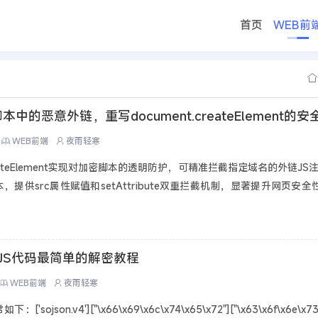
首页
WEB前
的恶意外链，重写document.createElement的安
WEB前端
夜雨轻寒
eateElement实现对加密脚本的透明防护，可精准拦截指定域名的外链JS注入（如
，提供src属性赋值和setAttribute双重拦截机制，显著提升网页安
]加密的JS代码最简单的解密教程
WEB前端
夜雨轻寒
'sojson.v4']["\x66\x69\x6c\x74\x65\x72"]["\x63\x6f\x6e\x73