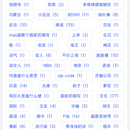
视频号（1）
民宿（2）
李易峰嫖娼被抓（1）
内蒙古（1）
小豆豆（3）
BDSM（11）
候补票（8）
足浴（10）
暗语（35）
交友（1）
mas是哪个国家的缩写（1）
上岸（2）
生日（1）
鞋（1）
名言（1）
海王（1）
喝茶（1）
运气（1）
骂人（8）
平价上网（1）
跳跳糖（10）
说女人（11）
NBA（2）
南京（1）
谚语（3）
内卷是什么意思（1）
zip code（1）
诈骗公司（1）
抖音（14）
头像（1）
段子（1）
萝莉（1）
鸡你太美是什么梗（1）
国家的缩写（1）
文化（77）
舔狗（1）
玉足（4）
诈骗（3）
网文（2）
黑话（4）
烟卡（1）
P站（16）
脑筋急转弯（1）
兼职（8）
流行语（3）
贾浅浅的诗（1）
租车（1）