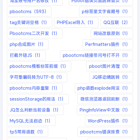
淘宝账号用户名修改（1）
Pboot错误页面跳转首页（1）
pbootcms（593）
p标签里文字省略号（1）
tag关键词空格（1）
PHPExcel导入（1）
QQ互联（2）
Pbootcms二次开发（1）
网站改版原则（1）
php合成图片（1）
Perfmatters插件（1）
拦截外链JS（1）
pbootcms链接带问号打不开（1）
pbootcms模板标签前缀（1）
pboot图片清理（1）
字符集编码转为UTF-8（1）
JQ移动端跳转（1）
pbootcms内容重复（1）
php函数explode用法（1）
sessionStorage的用法（1）
微信浏览器返回刷新（1）
JQ怎么判断当前设备（1）
PingInfoView中文版（1）
MySQL无法启动（1）
WordPress插件（1）
tp5常用函数（1）
pbootcms错误排查（1）