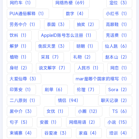
网约车（1）
网络热梗（69）
定位（3）
PUA通俗解释（1）
数字（4）
小红书（1）
劳务中介（1）
泰国（3）
抽奖（2）
高跟鞋（1）
饮料（1）
AppleID账号怎么注册（1）
充话费（1）
解梦（1）
倒反天罡（3）
明朝（1）
仙人跳（6）
植物（1）
采耳（7）
礼物（2）
赵本山（2）
身材（2）
说文解字（7）
人民币（1）
网恋（1）
大爱仙尊（3）
mar是哪个国家的缩写（1）
印第安（1）
刷单（6）
伦理（7）
Sora（2）
二八原则（1）
情侣（94）
聊天记录（2）
黑中介（3）
女优（1）
小圈（12）
TS（6）
句子（5）
安徽（1）
网络用语（2）
小说（15）
柬埔寨（4）
谷爱凌（3）
家庭（4）
培训（4）