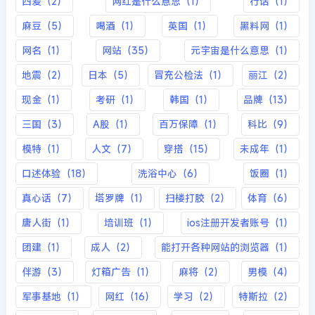
四爱（2）
网红是什么意思（1）
行话（1）
麻豆（5）
喝酒（1）
英国（1）
黑料网（1）
网名（1）
网站（35）
元宇宙是什么意思（1）
地震（2）
日本（5）
冒充公检法（1）
丽江（2）
现金（1）
考研（1）
韩国（1）
品牌（13）
三国（3）
A股（1）
百万保障（1）
科比（9）
模特（1）
人文（7）
穿搭（15）
未成年（1）
口述体验（18）
洗浴中心（6）
饭圈（1）
真心话（7）
塔罗牌（1）
扫楼打胶（2）
体育（6）
唐人街（1）
培训班（1）
ios注册开发者账号（1）
团建（1）
成人（2）
能打开各种网站的浏览器（1）
伴游（3）
灯箱广告（1）
麻将（2）
男模（4）
军事基地（1）
网红（16）
学习（2）
特斯拉（2）