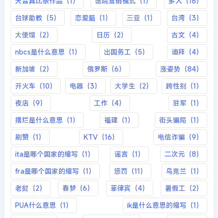
天音真比奈作品（1）
医院营销模式（1）
多人（16）
台球助教（5）
恋爱脑（1）
三亚（1）
台湾（3）
大使馆（2）
日历（2）
古文（4）
nbcs是什么意思（1）
出国务工（5）
迪拜（4）
新加坡（2）
俄罗斯（6）
涨姿势（84）
开火车（10）
电器（3）
大学生（2）
跨性别（1）
夜店（9）
工作（4）
驻军（1）
摆烂是什么意思（1）
福建（1）
街头骗局（1）
刷赞（1）
KTV（16）
电信诈骗（9）
ita是哪个国家的缩写（1）
谣言（1）
二次元（8）
fra是哪个国家的缩写（1）
惩罚（11）
乌克兰（1）
老挝（2）
春梦（6）
菲律宾（4）
暑假工（2）
PUA什么意思（1）
ik是什么意思的缩写（1）