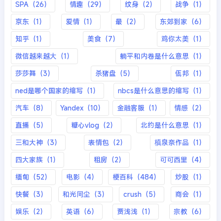
SPA（26）
情趣（29）
纹身（2）
战争（1）
京东（1）
爱情（1）
最（2）
东郊到家（6）
知乎（1）
美食（7）
鸡你太美（1）
微信越来越大（1）
躺平和内卷是什么意思（1）
莎莎舞（3）
杀猪盘（5）
佤邦（1）
ned是哪个国家的缩写（1）
nbcs是什么意思的缩写（1）
汽车（8）
Yandex（10）
金融客服（1）
情感（2）
直播（5）
糖心vlog（2）
北约是什么意思（1）
三和大神（3）
表情包（2）
槙泉奈作品（1）
四大家族（1）
租房（2）
可可西里（4）
缅甸（52）
电影（4）
梗百科（484）
炒股（1）
快餐（3）
和光同尘（3）
crush（5）
商会（1）
娱乐（2）
英语（6）
贾浅浅（1）
宗教（6）