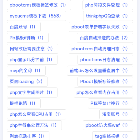
pbootcms模板标签修改（1）
php简约文件管理（1）
eyoucms模板下载（568）
thinkphpQQ登录（1）
百度账号（1）
pboot表单新增字段失败（1）
Pb模板if判断（1）
百度自动推送的办法（2）
网站改版需要注意（1）
pbootcms自动清理日志（1）
php显示几分钟前（1）
pbootcms日志清理（1）
mvp的全称（1）
前端div怎么设置垂直居中（1）
页面loading（2）
Pboot模板标签修改（1）
php文字生成图片（1）
php怎么查看内存占用（1）
提桶跑路（1）
P标签禁止换行（1）
php怎么查看CPU占用（1）
淘宝账号（1）
php字符串处理方法（1）
pboot防火墙waf（1）
列表拖动排序（1）
tag空格报错（1）