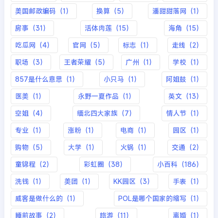
美国邮政编码（1）
换算（5）
潘甜甜落网（1）
房事（31）
活体肉莲（15）
海角（15）
吃瓜网（4）
官网（5）
标志（1）
走线（2）
职场（3）
王者荣耀（5）
广州（1）
学校（1）
857是什么意思（1）
小只马（1）
阿姐鼓（1）
医美（1）
永野一夏作品（1）
英文（13）
空姐（4）
缅北四大家族（7）
情人节（1）
专业（1）
涨粉（1）
电商（1）
园区（1）
购物（5）
大学（1）
火锅（1）
交通（2）
童锦程（2）
彩虹圈（38）
小百科（186）
洗钱（1）
美团（1）
KK园区（3）
手表（1）
威客是做什么的（1）
POL是哪个国家的缩写（1）
睡前故事（2）
旅游（11）
离婚（1）