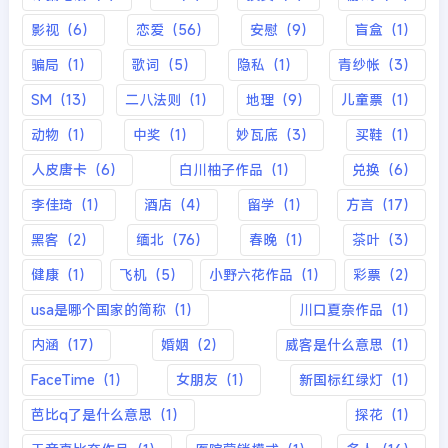
影视（6）
恋爱（56）
安慰（9）
盲盒（1）
骗局（1）
歌词（5）
隐私（1）
青纱帐（3）
SM（13）
二八法则（1）
地理（9）
儿童票（1）
动物（1）
中奖（1）
妙瓦底（3）
买鞋（1）
人皮唐卡（6）
白川柚子作品（1）
兑换（6）
李佳琦（1）
酒店（4）
留学（1）
方言（17）
黑客（2）
缅北（76）
春晚（1）
茶叶（3）
健康（1）
飞机（5）
小野六花作品（1）
彩票（2）
usa是哪个国家的简称（1）
川口夏奈作品（1）
内涵（17）
婚姻（2）
威客是什么意思（1）
FaceTime（1）
女朋友（1）
新国标红绿灯（1）
芭比q了是什么意思（1）
探花（1）