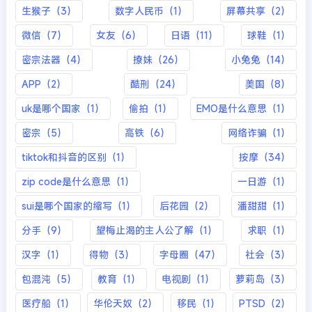
生猴子（3）
数字人民币（1）
屏幕共享（2）
微信（7）
女友（6）
日语（11）
球鞋（1）
密宗法器（4）
撩妹（26）
小兔兔（14）
APP（2）
酷刑（24）
美国（8）
uk是哪个国家（1）
偷拍（1）
EMO是什么意思（1）
密宗（5）
高铁（6）
网络诈骗（1）
tiktok和抖音的区别（1）
按摩（34）
zip code是什么意思（1）
一日游（1）
sui是哪个国家的缩写（1）
后花园（2）
潘甜甜（1）
分手（9）
望梅止渴的主人公了解（1）
求职（1）
汉字（1）
得物（3）
字母圈（47）
社会（3）
包混沌（5）
教育（1）
电视剧（1）
萝莉岛（3）
医疗船（1）
华伦天奴（2）
移民（1）
PTSD（2）