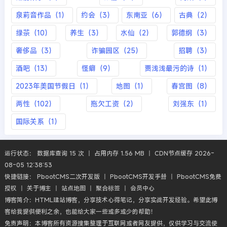
泉莉音作品（1）
约会（3）
东南亚（6）
古典（2）
绿茶（10）
养生（3）
水仙（2）
郭德纲（3）
奢侈品（3）
诈骗园区（25）
招聘（3）
酒吧（13）
怪癖（9）
贾浅浅最污的诗（1）
2023年美国节假日（1）
地图（1）
春宫图（8）
两性（102）
拖欠工资（2）
刘强东（1）
国际关系（1）
运行状态： 数据库查询 15 次 丨 占用内存 1.56 MB 丨 CDN节点缓存 2026-
08-05 12:38:53
快捷链接：
PbootCMS二次开发版
丨
PbootCMS开发手册
丨
PbootCMS免费
授权
丨
关于博主
丨
站点地图
丨
聚合标签
丨
会员中心
博客简介：HTML建站博客，分享技术心得笔记，分享实战开发经验。希望此博
客给我提供便利之余，也能给大家一些或多或少的帮助！
免责声明：本博客所有资源搜集整理于互联网或者网友提供，仅供学习与交流使