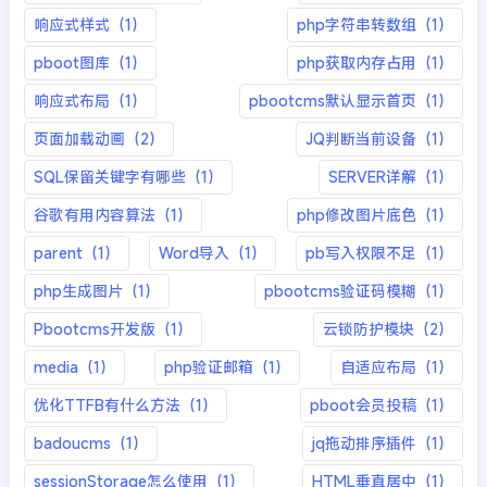
响应式样式（1）
php字符串转数组（1）
pboot图库（1）
php获取内存占用（1）
响应式布局（1）
pbootcms默认显示首页（1）
页面加载动画（2）
JQ判断当前设备（1）
SQL保留关键字有哪些（1）
SERVER详解（1）
谷歌有用内容算法（1）
php修改图片底色（1）
parent（1）
Word导入（1）
pb写入权限不足（1）
php生成图片（1）
pbootcms验证码模糊（1）
Pbootcms开发版（1）
云锁防护模块（2）
media（1）
php验证邮箱（1）
自适应布局（1）
优化TTFB有什么方法（1）
pboot会员投稿（1）
badoucms（1）
jq拖动排序插件（1）
sessionStorage怎么使用（1）
HTML垂直居中（1）