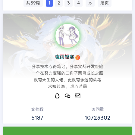
共39篇
1
2
3
4
尾页
夜雨轻寒
V
分享技术心得笔记，分享实战开发经验
一个在努力变强的二狗子菜鸟成长之路
没有天生的大佬，更没有永远的菜鸟
求知若渴 ，虚心若愚
文档数
访问量
5187
10723302