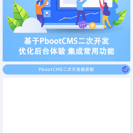
PbootCMS二次开发版获取