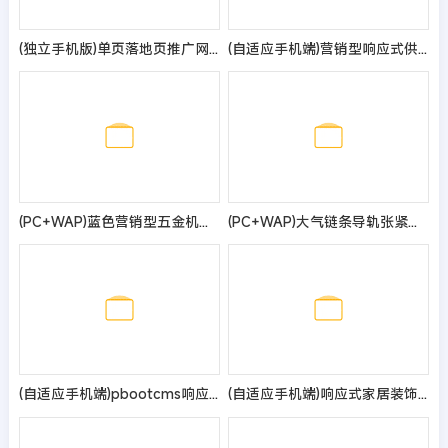
(独立手机版)单页落地页推广网站模板 - 带复制微信号
(自适应手机端)营销型响应式供水环保设备制造类pbootcms企业网站模板 不锈钢水箱水处理网站源码
(PC+WAP)蓝色营销型五金机电类网站pbootcms模板 电机风机机械设备网站源码
(PC+WAP)大气链条导轨张紧器生产公司网站pbootcms模板 营销型链条导轨网站源码
(自适应手机端)pbootcms响应式绿色灯具照明网站模板 LED光源电灯网站源码
(自适应手机端)响应式家居装饰网站pbootcms模板 装修设计类网站源码