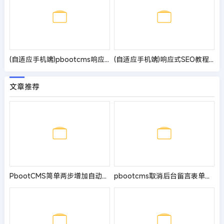
(自适应手机端)pbootcms响应式医疗机构企业网站模板 紫色美容整形医院网站源码
(自适应手机端)响应式SEO教程资讯类网站pbootcms模板 SEO博客优化网站源码
文章推荐
PbootCMS简单两步增加自动清理缓存功能
pbootcms取消后台留言表单验证码的方法