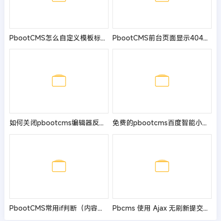
PbootCMS怎么自定义模板标签前缀？两句代码就能实现！
PbootCMS前台页面显示404却不显示具体错误原因的解决方法
如何关闭pbootcms编辑器反斜杠过滤
免费的pbootcms百度智能小程序插件来了 自助搭建百度小程序
PbootCMS常用if判断（内容持续更新中）
Pbcms 使用 Ajax 无刷新提交留言及表单