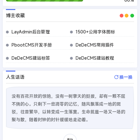
博主收藏
LayAdmin后台管理
1500+公用字体图标
PbootCMS开发手册
DeDeCMS常用插件
DeDeCMS建站标签
DeDeCMS建站教程
人生话语
换一换
没有百花开放的惊艳，没有一树擎天的挺拔，却有一颗不屈
不挠的心。只剩下一些凋零的记忆，随风飘落成一地的斑
驳，往昔繁华，以转变成一生落寞。生命就是一场又一场的
聚与散，随着时钟的时针缓缓地走动着。