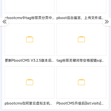
pbootcms中tag标签页分页中url会无限重复叠加的修复方案
pboot后台留言，上传文件或图片，修改成可点击可查看
更新PbootCMS V3.2.5版本后列表页与详情页URL携带参数强制404的解决方法
tag标签关键词带空格报错sql注入的问题
pbootcms在阿里云虚拟主机不显示验证码
PbootCMS升级后[list:visits]标签失效的解决办法