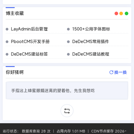
博主收藏
LayAdmin后台管理
1500+公用字体图标
PbootCMS开发手册
DeDeCMS常用插件
DeDeCMS建站标签
DeDeCMS建站教程
你好骚啊
换一换
手指沾上蜂蜜眼睛迷离的望着他，先生我想吃
运行状态： 数据库查询 28 次 丨 占用内存 1.01 MB 丨 CDN节点缓存 2026-