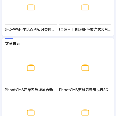
(PC+WAP)生活百科知识类网站模板 文章资讯类网站源码
(自适应手机版)响应式高端大气的装修设计公司pbootcms模板_办公室装修装饰公司网站源码
文章推荐
PbootCMS简单两步增加自动清理日志功能
PbootCMS更新后显示执行SQL发生错误！错误：Key 'ay_content_ext_contentid' doesn't exist in table 'e'的解决方法