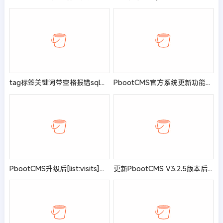
tag标签关键词带空格报错sql注入的问题
PbootCMS官方系统更新功能修复方案，“无任何需要更新的文件！”解决方法
PbootCMS升级后[list:visits]标签失效的解决办法
更新PbootCMS V3.2.5版本后列表页与详情页URL携带参数强制404的解决方法