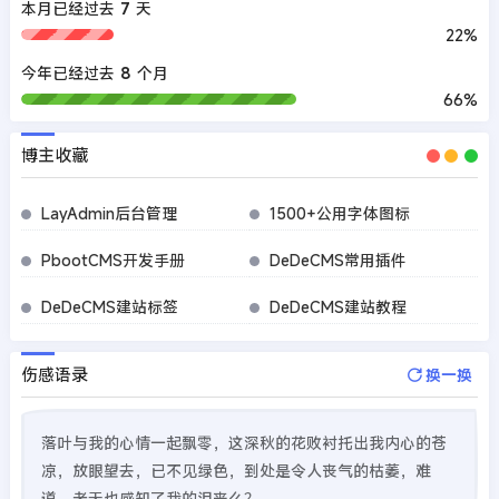
本月已经过去
7
天
22%
今年已经过去
8
个月
66%
博主收藏
LayAdmin后台管理
1500+公用字体图标
PbootCMS开发手册
DeDeCMS常用插件
DeDeCMS建站标签
DeDeCMS建站教程
伤感语录
换一换
落叶与我的心情一起飘零，这深秋的花败衬托出我内心的苍
凉，放眼望去，已不见绿色，到处是令人丧气的枯萎，难
道，老天也感知了我的沮丧么？