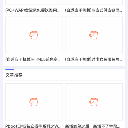
(PC+WAP)食堂承包餐饮类网站pbootcms模板 快餐餐饮服务公司网站源码
(自适应手机版)响应式供应链网站pbootcms模板 进出口服务企业网站源码
(自适应手机端)HTML5蓝色宽屏简洁环保科技能源pbootcms企业网站模板 响应式蓝色集团通用网站源码
(自适应手机端)时尚女装服装展示类网站pbootcms模板 女装加盟网站源码
文章推荐
PbootCMS独立插件系列之Word+Excel导入完全免费版V1.3
新增表单之后，新增不了字段，报错