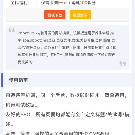
全民福利：
仅需 赞助
一
元 / 消耗
100
积分
模板下载
模板演示
PbootCMS内核开发的网站模板，该模板适用于养生会所,推
拿,spa,pbootcms美容,美容美体,女性,美容养生,美体,绿色,美
容,按摩等企业，当然其他行业也可以做，只需要把文字图片换
成其他行业的即可，有HTML基础的再稍微修改一下样式颜色
更完美哟~
使用指南
自适应手机端，同一个后台，数据即时同步，简单适用，
附带测试数据。
友好的SEO，所有页面均都能完全自定义标题/关键词/描
述。
高效、简洁、强悍的可免费商用的PHP CMS源码。