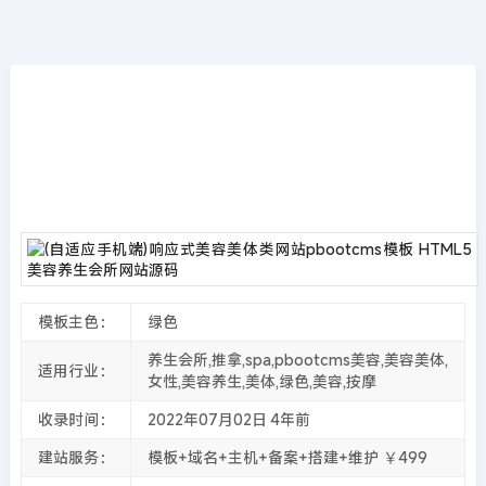
模板源码
首页
>>
PbootCMS模板
(自适应手机端)响应式美容美体类网站pbootc
ms模板 HTML5美容养生会所网站源码
2022年07月02日
4年前
夜雨轻寒
4729
次围观
模板主色：
绿色
养生会所,推拿,spa,pbootcms美容,美容美体,
适用行业：
女性,美容养生,美体,绿色,美容,按摩
收录时间：
2022年07月02日
4年前
建站服务：
模板+域名+主机+备案+搭建+维护 ￥499