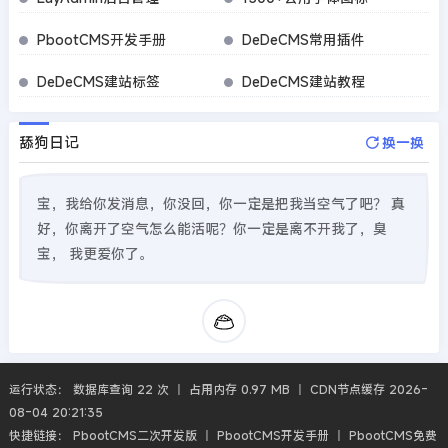
PbootCMS开发手册
DeDeCMS常用插件
DeDeCMS建站标签
DeDeCMS建站教程
舔狗日记
换一换
宝，我给你发消息，你没回，你一定是把我当空气了吧？ 真
好，你离开了空气怎么能活呢？你一定是离不开我了，臭
宝， 我更爱你了。
运行状态： 数据库查询 22 次 丨 占用内存 0.97 MB 丨 CDN节点缓存 2026-
08-04 20:21:35
快捷链接：
PbootCMS二次开发版
丨
PbootCMS开发手册
丨
PbootCMS免费