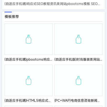
(自适应手机端)响应式SEO教程资讯类网站pbootcms模板 SEO博客优化网站源码
模板推荐
(自适应手机端)pbootcms响应式大气宠物食品动物网站模板 HTML5猫粮狗粮网站源码
(自适应手机版)时尚服装类网站模板 服装服饰网站源码
(自适应手机端)HTML5响应式英文外贸企业产品展示pbootcms网站模板 LED灯具外贸通用网站源码
(PC+WAP)电商信息咨询新闻类网站pbootcms模板 电商资讯网站源码