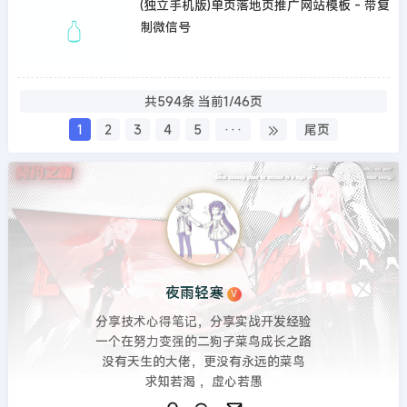
(独立手机版)单页落地页推广网站模板 - 带复
制微信号
共594条 当前1/46页
1
2
3
4
5
···
尾页
夜雨轻寒
V
分享技术心得笔记，分享实战开发经验
一个在努力变强的二狗子菜鸟成长之路
没有天生的大佬，更没有永远的菜鸟
求知若渴 ，虚心若愚