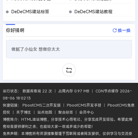
DeDeCMS建站标签
DeDeCMS建站教程
你好骚啊
换一换
做腻了小仙女 想做你太太
运行状态： 数据库查询 22 次 丨 占用内存 0.97 MB 丨 CDN节点缓存 2026-
08-06 18:02:13
快捷链接：
PbootCMS二次开发版
丨
PbootCMS开发手册
丨
PbootCMS免费
授权
丨
关于博主
丨
站点地图
丨
聚合标签
丨
会员中心
博客简介：HTML建站博客，分享技术心得笔记，分享实战开发经验。希望此博
客给我提供便利之余，也能给大家一些或多或少的帮助！
免责声明：本博客所有资源搜集整理于互联网或者网友提供，仅供学习与交流使