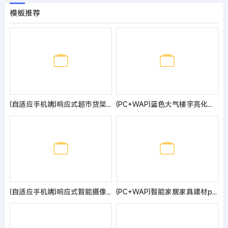
模板推荐
(自适应手机端)响应式超市货架展架类网站pbootcms模板 仓储货架仓库货架网站源码
(PC+WAP)蓝色大气楼宇亮化工程pbootcms网站模板 照明工程公司网站源码
(自适应手机端)响应式智能摄像头设备pbootcms网站模板 蓝色安全防盗电子探头设备网站源码
(PC+WAP)智能家居家具建材pbootcms网站模板 红色家装设计定制网站源码