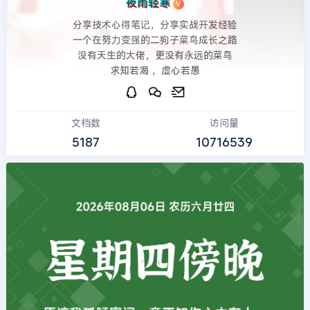
夜雨轻寒
V
分享技术心得笔记，分享实战开发经验
一个在努力变强的二狗子菜鸟成长之路
没有天生的大佬，更没有永远的菜鸟
求知若渴 ，虚心若愚
文档数
访问量
5187
10716539