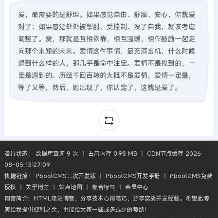
爱，最需要的是舒坦。如果感觉自由、舒服、安心，你就爱
对了；如果感觉处处被掣肘、受控制、没了自我，就该考虑
调整了。爱，那就是互相依靠，相互温暖，相伴鼓励一起走
向那个未知的未来。爱情这件事情，最充满玄机，什么时候
遇到什么样的人，那几乎是命中注定。爱情不是找到的，一
定是遇到的。历经千回百转的大概不是爱情，爱情一定是，
等了又等，然后，她出现了，你认定了，这就是爱了。
运行状态： 数据库查询 9 次 丨 占用内存 0.98 MB 丨 CDN节点缓存 2026-
08-05 13:27:09
快捷链接：
PbootCMS二次开发版
丨
PbootCMS开发手册
丨
PbootCMS免费
授权
丨
关于博主
丨
站点地图
丨
聚合标签
丨
会员中心
博客简介：HTML建站博客，分享技术心得笔记，分享实战开发经验。希望此博
客给我提供便利之余，也能给大家一些或多或少的帮助！