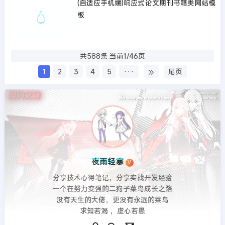
(自适应手机端)响应式论文期刊书籍类网站模
板
共588条 当前1/46页
1
2
3
4
5
···
尾页
夜雨轻寒
V
分享技术心得笔记，分享实战开发经验
一个在努力变强的二狗子菜鸟成长之路
没有天生的大佬，更没有永远的菜鸟
求知若渴 ，虚心若愚