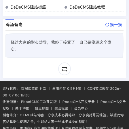
DeDeCMS建站标签
DeDeCMS建站教程
鸡汤有毒
换一换
经过大家的耐心劝导，我终于接受了，自己是傻逼这个事
实。
运行状态： 数据库查询 9 次 丨 占用内存 0.89 MB 丨 CDN节点缓存 2026-
08-07 06:16:38
快捷链接：
PbootCMS二次开发版
丨
PbootCMS开发手册
丨
PbootCMS免费
授权
丨
关于博主
丨
站点地图
丨
聚合标签
丨
会员中心
博客简介：HTML建站博客，分享技术心得笔记，分享实战开发经验。希望此博
客给我提供便利之余，也能给大家一些或多或少的帮助！
免责声明：本博客所有资源搜集整理于互联网或者网友提供，仅供学习与交流使