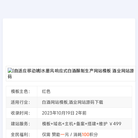
模板源码
首页
>>
PbootCMS模板
(自适应移动端)水墨风响应式白酒酿制生产网
站模板 酒业网站源码
2023年10月19日
2年前
夜雨轻寒
296
次围观
模板主色：
红色
适用行业：
白酒网站模板,酒业网站源码下载
收录时间：
2023年10月19日
2年前
建站服务：
模板+域名+主机+备案+搭建+维护 ￥499
全民福利：
仅需 赞助
一
元 / 消耗
100
积分