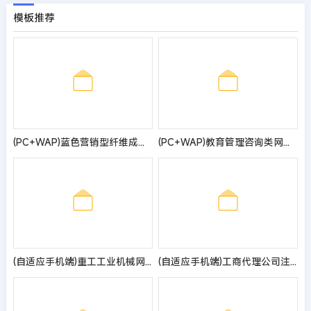
模板推荐
(PC+WAP)蓝色营销型纤维成型行业设备pbootcms网站模板 纸浆模塑碳纤维机器网站源码
(PC+WAP)教育管理咨询类网站pbootcms模板 口才培训网站源码
(自适应手机端)重工工业机械网站pbootcms模板 挖掘机机推土机网站源码
(自适应手机端)工商代理公司注册类pbootcms网站模板 财务会计类网站源码