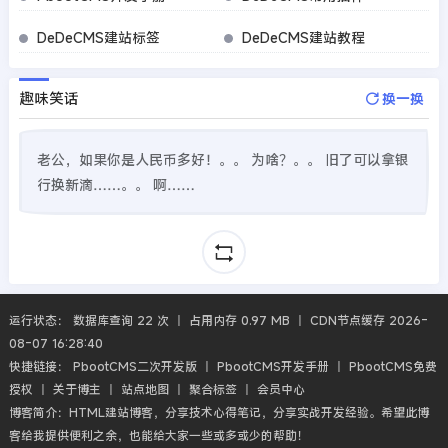
DeDeCMS建站标签
DeDeCMS建站教程
趣味笑话
换一换
老公，如果你是人民币多好！。。 为啥？。。 旧了可以拿银
行换新滴……。。 啊……
运行状态： 数据库查询 22 次 丨 占用内存 0.97 MB 丨 CDN节点缓存 2026-
08-07 16:28:40
快捷链接：
PbootCMS二次开发版
丨
PbootCMS开发手册
丨
PbootCMS免费
授权
丨
关于博主
丨
站点地图
丨
聚合标签
丨
会员中心
博客简介：HTML建站博客，分享技术心得笔记，分享实战开发经验。希望此博
客给我提供便利之余，也能给大家一些或多或少的帮助！