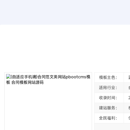
模板源码
(自适应手机端)合同范文类网站pbootc
2022年10月02日
3年前
夜雨轻寒
4868
次围观
模板主色：
适用行业：
收录时间：
建站服务：
全民福利：