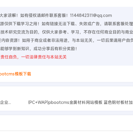
谅解！如有侵权请邮件联系客服！1144842311@qq.com
，资源仅供下载学习之用！如有链接无法下载、失效或广告，请联系客服处
算机技术研究交流为目的，仅供大家参考、学习，不存在任何商业目的与商
上述内容资源！如用于商业或者非法用途，与本站无关，一切后果请用户自
伴能够学到新知识，成功分享后有积分奖励！
则责任自负，一切法律责任与本站无关
ootcms模板下载
(自适应手机版)响应式咨询管理类网站pbootcms模板 HTML5企业管理咨询机构网站源码
(PC+WAP)pbootcms金属材料网站模板 蓝色钢材板