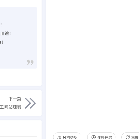
理！
业用途！
负！
下一篇
材加工网站源码
风格类型
连续开启
再来