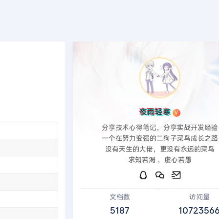
端
PHP后端
印象笔记
建站教程
模板源码
发现
>>
PbootCMS模板
夜雨轻寒
V
分享技术心得笔记，分享实战开发经验
一个在努力变强的二狗子菜鸟成长之路
没有天生的大佬，更没有永远的菜鸟
求知若渴 ，虚心若愚
文档数
访问量
5187
1072356