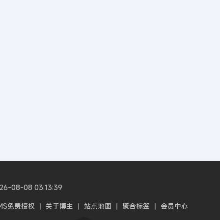
08-08 03:13:39
CMS免费授权
丨
关于博主
丨
站点地图
丨
聚合标签
丨
会员中心