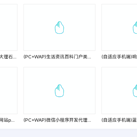
(自适应手机端)响应式瓷砖大理石建材类网站pbootcms模板 html5装修建材网站模板
(PC+WAP)生活资讯百科门户类网站pbootcms模板 粉色生活门户网站源码
(自适应移动端)机械制造类网站pbootcms模板 蓝色工业机械设备网站源码
(PC+WAP)微信小程序开发代理展示销售pbootcms网站模板 软件开发公司网站源码