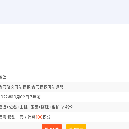
首页
WEB前
首页
ms模板 合同模板网站源码
蓝色
合同范文网站模板,合同模板网站源码
2022年10月02日
3年前
模板+域名+主机+备案+搭建+维护 ￥499
仅需 赞助
一
元 / 消耗
100
积分