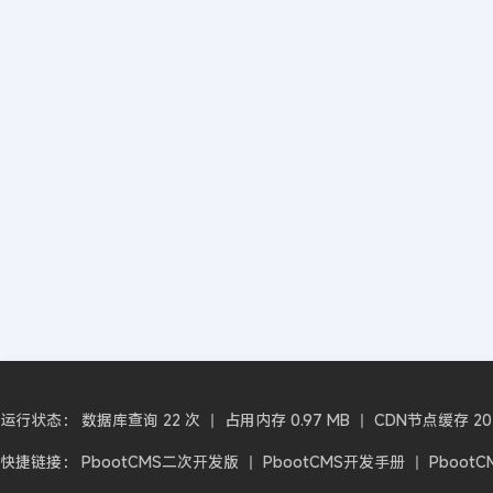
运行状态： 数据库查询 22 次 丨 占用内存 0.97 MB 丨 CDN节点缓存 2026-
快捷链接：
PbootCMS二次开发版
丨
PbootCMS开发手册
丨
Pboot