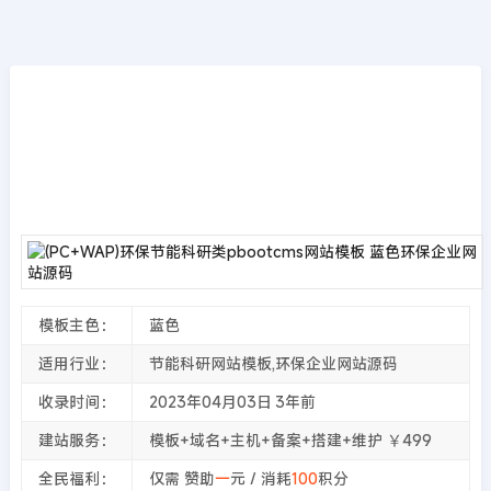
模板源码
首页
>>
PbootCMS模板
(PC+WAP)环保节能科研类pbootcms网站模
板 蓝色环保企业网站源码
2023年04月03日
3年前
夜雨轻寒
307
次围观
模板主色：
蓝色
适用行业：
节能科研网站模板,环保企业网站源码
收录时间：
2023年04月03日
3年前
建站服务：
模板+域名+主机+备案+搭建+维护 ￥499
全民福利：
仅需 赞助
一
元 / 消耗
100
积分