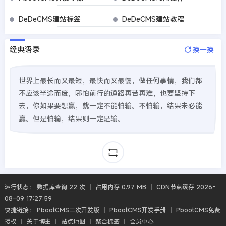
DeDeCMS建站标签
DeDeCMS建站教程
经典语录
换一换
世界上最长而又最短，最快而又最慢，做任何事情，我们都
不应该半途而废，哪怕前行的道路再苦再难，也要坚持下
去，你如果要想赢，就一定不能怕输。不怕输，结果未必能
赢。但是怕输，结果则一定是输。
运行状态： 数据库查询 22 次 丨 占用内存 0.97 MB 丨 CDN节点缓存 2026-
08-09 17:27:59
快捷链接：
PbootCMS二次开发版
丨
PbootCMS开发手册
丨
PbootCMS免费
授权
丨
关于博主
丨
站点地图
丨
聚合标签
丨
会员中心