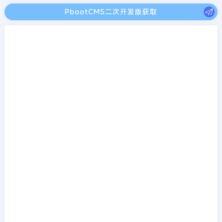
PbootCMS二次开发版获取