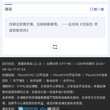
诗词
换一换
白锦无纹香烂漫，玉树琼葩堆雪。 ──丘处机《无俗念·灵
虚宫梨花词》
运行状态： 数据库查询 22 次 丨 占用内存 0.97 MB 丨 CDN节点缓存 2026-
08-06 17:47:24
快捷链接：
PbootCMS二次开发版
丨
PbootCMS开发手册
丨
PbootCMS免费
授权
丨
关于博主
丨
站点地图
丨
聚合标签
丨
会员中心
博客简介：HTML建站博客，分享技术心得笔记，分享实战开发经验。希望此博
客给我提供便利之余，也能给大家一些或多或少的帮助！
免责声明：本博客所有资源搜集整理于互联网或者网友提供，仅供学习与交流使
用，如果不小心侵犯到你的权益，请及时联系博主删除该资源。
服务支持：