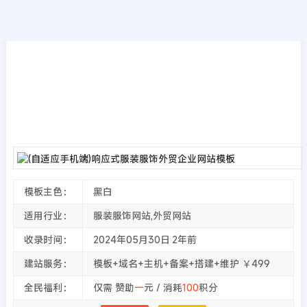
模板源码
首页
>>
PbootCMS模板
(自适应手机端)响应式服装服饰外贸企业网站
模板
2024年05月30日
2年前
夜雨轻寒
423
次围观
模板主色：
黑白
适用行业：
服装服饰网站,外贸网站
收录时间：
2024年05月30日
2年前
建站服务：
模板+域名+主机+备案+搭建+维护 ￥499
全民福利：
仅需 赞助
一
元 / 消耗
100
积分