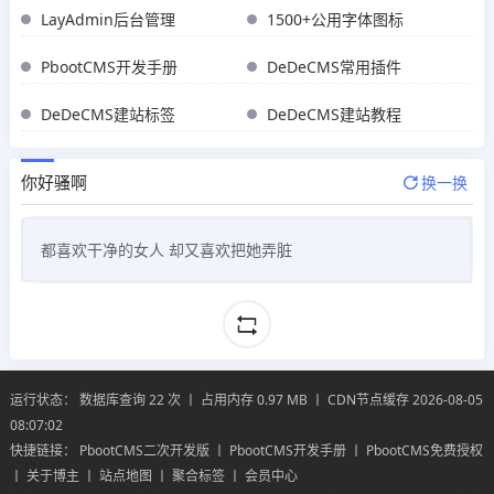
LayAdmin后台管理
1500+公用字体图标
PbootCMS开发手册
DeDeCMS常用插件
DeDeCMS建站标签
DeDeCMS建站教程
你好骚啊
换一换
都喜欢干净的女人 却又喜欢把她弄脏
运行状态： 数据库查询 22 次 丨 占用内存 0.97 MB 丨 CDN节点缓存 2026-08-05
08:07:02
快捷链接：
PbootCMS二次开发版
丨
PbootCMS开发手册
丨
PbootCMS免费授权
丨
关于博主
丨
站点地图
丨
聚合标签
丨
会员中心