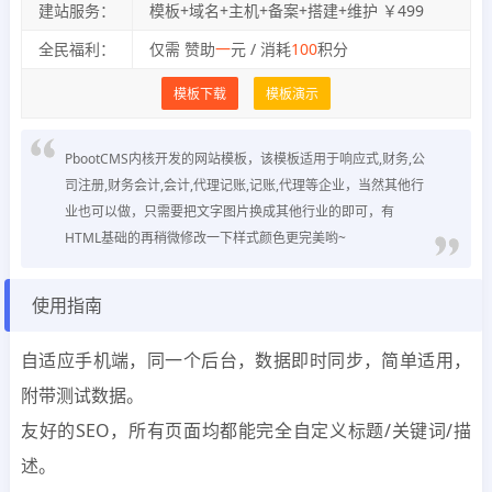
建站服务：
模板+域名+主机+备案+搭建+维护 ￥499
全民福利：
仅需 赞助
一
元 / 消耗
100
积分
模板下载
模板演示
PbootCMS内核开发的网站模板，该模板适用于响应式,财务,公
司注册,财务会计,会计,代理记账,记账,代理等企业，当然其他行
业也可以做，只需要把文字图片换成其他行业的即可，有
HTML基础的再稍微修改一下样式颜色更完美哟~
使用指南
自适应手机端，同一个后台，数据即时同步，简单适用，
附带测试数据。
友好的SEO，所有页面均都能完全自定义标题/关键词/描
述。