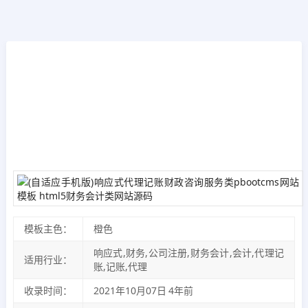
模板源码
首页
>>
PbootCMS模板
(自适应手机版)响应式代理记账财政咨询服务
类pbootcms网站模板 html5财务会计类网站
源码
2021年10月07日
4年前
夜雨轻寒
4765
次围观
模板主色：
橙色
响应式,财务,公司注册,财务会计,会计,代理记
适用行业：
账,记账,代理
收录时间：
2021年10月07日
4年前