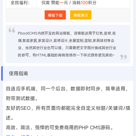
全民福利：
仅需 赞助
一
元 / 消耗
100
积分
模板下载
模板演示
PbootCMS内核开发的网站模板，该模板适用于红色,装修,高
端,智能家居,家装设计,装修设计,全屋定制,定制,家具建材等企
业，当然其他行业也可以做，只需要把文字图片换成其他行业
的即可，有HTML基础的再稍微修改一下样式颜色更完美哟~
使用指南
自适应手机端，同一个后台，数据即时同步，简单适用，
附带测试数据。
友好的SEO，所有页面均都能完全自定义标题/关键词/描
述。
高效、简洁、强悍的可免费商用的PHP CMS源码。