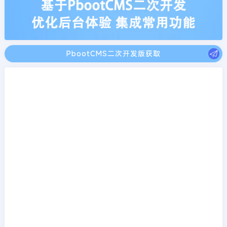
PbootCMS二次开发版获取