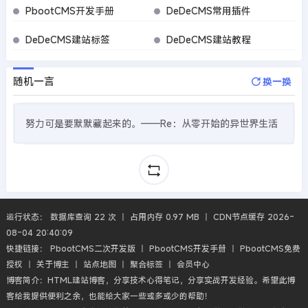
PbootCMS开发手册
DeDeCMS常用插件
DeDeCMS建站标签
DeDeCMS建站教程
随机一言
换一换
努力可是要默默藏起来的。——Re：从零开始的异世界生活
运行状态： 数据库查询 22 次 丨 占用内存 0.97 MB 丨 CDN节点缓存 2026-
08-04 20:40:09
快捷链接：
PbootCMS二次开发版
丨
PbootCMS开发手册
丨
PbootCMS免费
授权
丨
关于博主
丨
站点地图
丨
聚合标签
丨
会员中心
博客简介：HTML建站博客，分享技术心得笔记，分享实战开发经验。希望此博
客给我提供便利之余，也能给大家一些或多或少的帮助！