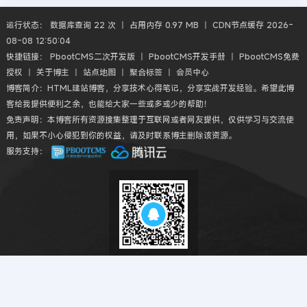
运行状态： 数据库查询 22 次 丨 占用内存 0.97 MB 丨 CDN节点缓存 2026-
08-08 12:50:04
快捷链接：
PbootCMS二次开发版
丨
PbootCMS开发手册
丨
PbootCMS免费
授权
丨
关于博主
丨
站点地图
丨
聚合标签
丨
会员中心
博客简介：HTML建站博客，分享技术心得笔记，分享实战开发经验。希望此博
客给我提供便利之余，也能给大家一些或多或少的帮助！
免责声明：本博客所有资源搜集整理于互联网或者网友提供，仅供学习与交流使
用，如果不小心侵犯到你的权益，请及时联系博主删除该资源。
服务支持：
新人福利
新注册会员首次可
免费下载
！
现在加入并升级VIP仅需
¥38.88
。
扫码QQ交流
Copyright © 2018-2026 HTML建站博客丨HTMLBK.COM All丨CMS模板建