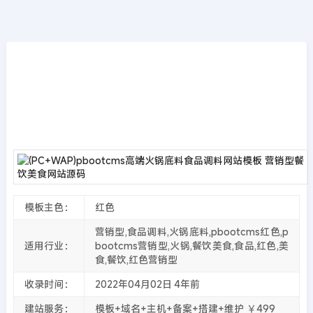
模板源码
首页
>>
PbootCMS模板
(PC+WAP)pbootcms高端火锅底料食品调料
网站模板 营销型餐饮美食网站源码
2022年04月02日
4年前
夜雨轻寒
4965
次围观
模板主色：
红色
营销型,食品调料,火锅底料,pbootcms红色,p
适用行业：
bootcms营销型,火锅,餐饮美食,食品,红色,美
食,餐饮,红色营销型
收录时间：
2022年04月02日
4年前
建站服务：
模板+域名+主机+备案+搭建+维护 ￥499