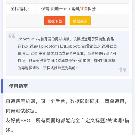
全民福利：
仅需 赞助
一
元 / 消耗
100
积分
模板下载
模板演示
PbootCMS内核开发的网站模板，该模板适用于营销型,食品
调料,火锅底料,pbootcms红色,pbootcms营销型,火锅,餐饮美
食,食品,红色,美食,餐饮,红色营销型等企业，当然其他行业也可
以做，只需要把文字图片换成其他行业的即可，有HTML基础
的再稍微修改一下样式颜色更完美哟~
使用指南
自适应手机端，同一个后台，数据即时同步，简单适用，
附带测试数据。
友好的SEO，所有页面均都能完全自定义标题/关键词/描
述。