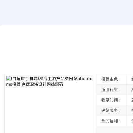
模板源码
(自适应手机端)淋浴卫浴产品类网站pbo
2022年11月27日
3年前
夜雨轻寒
261
次围观
模板主色：
适用行业：
收录时间：
建站服务：
全民福利：