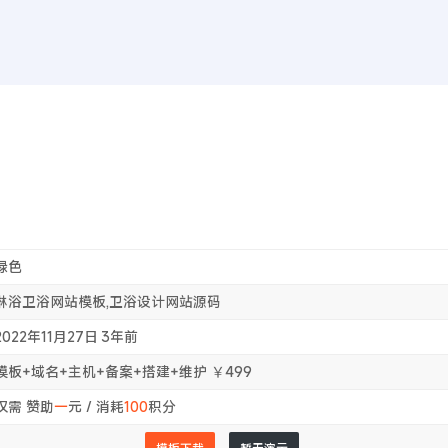
首页
WEB前
首页
otcms模板 家居卫浴设计网站源码
绿色
淋浴卫浴网站模板,卫浴设计网站源码
2022年11月27日
3年前
模板+域名+主机+备案+搭建+维护 ￥499
仅需 赞助
一
元 / 消耗
100
积分