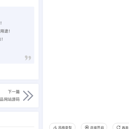
理！
业用途！
负！
下一篇
产品网站源码
风格类型
连续开启
再来