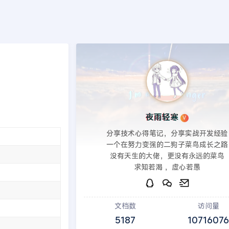
端
PHP后端
印象笔记
建站教程
模板源码
发现
>>
PbootCMS模板
夜雨轻寒
V
分享技术心得笔记，分享实战开发经验
一个在努力变强的二狗子菜鸟成长之路
没有天生的大佬，更没有永远的菜鸟
求知若渴 ，虚心若愚
文档数
访问量
5187
1071607