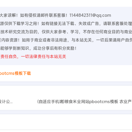
谅解！如有侵权请邮件联系客服！1144842311@qq.com
，资源仅供下载学习之用！如有链接无法下载、失效或广告，请联系客服处
算机技术研究交流为目的，仅供大家参考、学习，不存在任何商业目的与商
上述内容资源！如用于商业或者非法用途，与本站无关，一切后果请用户自
伴能够学到新知识，成功分享后有积分奖励！
则责任自负，一切法律责任与本站无关
ootcms模板下载
(自适应手机端)响应式品牌广告设计类pbootcms网站模板 VI设计公司网站源码
(自适应手机端)粮食米业网站pbootcms模板 农业