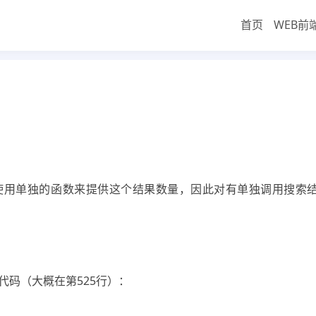
首页
WEB前
首
数的实现方法
有使用单独的函数来提供这个结果数量，因此对有单独调用搜索
件，查找代码（大概在第525行）：