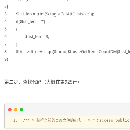
2{
3 $list_len = trim($ctag->GetAtt("listsize"));
4 if($list_len=="")
5 {
6 $list_len = 3;
7 }
8 $this->dtp->Assign($tagid,$this->GetItemsCountDM($list_le
9}
第二步，查找代码（大概在第925行）：
**   *
*   *
/
 获得当前的页面文件的url   
 @access public