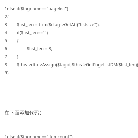
1else if($tagname=="pagelist")
2{
3 $list_len = trim($ctag->GetAtt("listsize"));
4 if($list_len=="")
5 {
6 $list_len = 3;
7 }
8 $this->dtp->Assign($tagid,$this->GetPageListDM($list_len))
9}
在下面添加代码：
1else if($tagname=="itemcount")