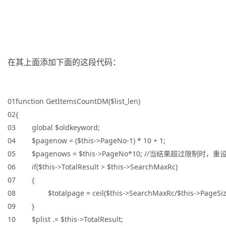
在其上面添加下面的这段代码：
01function GetItemsCountDM($list_len)
02{
03 global $oldkeyword;
04 $pagenow = ($this->PageNo-1) * 10 + 1;
05 $pagenows = $this->PageNo*10; //当结果超过限制时，
06 if($this->TotalResult > $this->SearchMaxRc)
07 {
08 $totalpage = ceil($this->SearchMaxRc/$this->PageSiz
09 }
10 $plist .= $this->TotalResult;