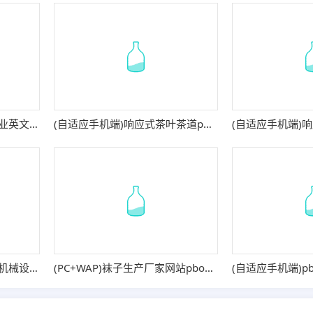
(自适应手机端)养马场畜牧业英文网站pbootcms模板 马匹饲养养殖场网站模板
(自适应手机端)响应式茶叶茶道pbootcms网站模板 棕色复古茶具网站源码
(自适应手机端)中英文双语机械设备网站pbootcms模板 大气html5通用机械网站源码
(PC+WAP)袜子生产厂家网站pbootcms模板 定制针织袜业网站源码