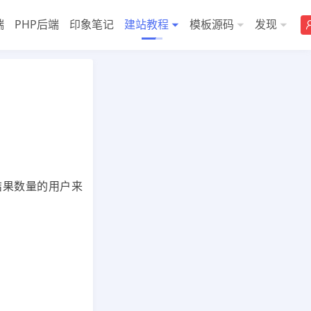
端
PHP后端
印象笔记
建站教程
模板源码
发现
页
>>
DedeCMS教程
结果数量的用户来