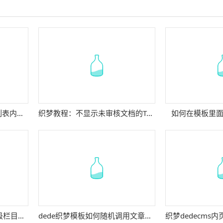
dedecms教程：专题节点列表内容分页的方法
织梦教程：不显示未审核文档的TAG的方法
如何在模板里
Dedecms获取当前页面顶级栏目名称方法
dede织梦模板如何随机调用文章标签