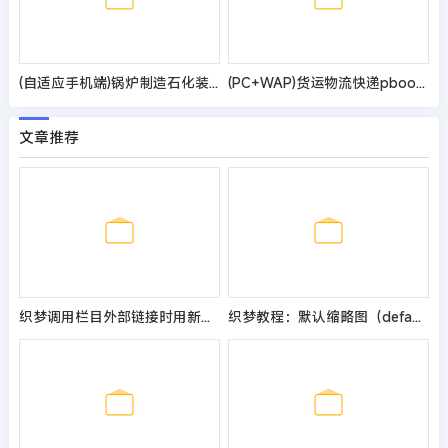
(自适应手机端)锅炉制造石化装备类网站pbootcms模板 压力容器网站源码
(PC+WAP)货运物流快递pbootcms网站模板 仓储货架类网站源码
文章推荐
织梦调用栏目外部链接时用新窗口打开
织梦教程：默认缩略图（defaultpic.gif）文件及路径修改方法