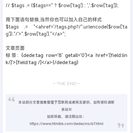
// $tags .= ($tags=='' ? $row['tag'] : ','.$row['tag']);
用下面语句替换,当然你也可以加入自己的样式
$tags .= "<ahref='/tags.php?/".urlencode($row['ta
g'])."/'>".$row['tag']."</a>";
文章页面
标签: {dede:tag row='8' getall='0'}<a href='[field:lin
k/]'>[field:tag /]</a>{/dede:tag}
本站部分文章搜集整理于互联网或者网友提供，如有侵权请联
系站长
如若转载，请注明出处：
https://www.htmlbk.com/dedecms/67.html