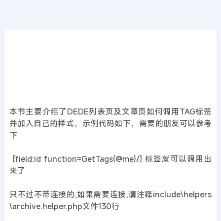
CMS教程
首页
>>
DedeCMS教程
DEDE列表页及文章页调用TAG标签并加入自
己的样式
2019年02月25日
7年前
夜雨轻寒
984
次围观
本节主要介绍了DEDE列表页及文章页如何调用TAG标签
并加入自己的样式，示例代码如下，需要的朋友可以参考
下
[field:id function=GetTags(@me)/] 标签就可以调用出
来了
只不过不带连接的,如果需要连接,请注释include\helpers
\archive.helper.php文件130行