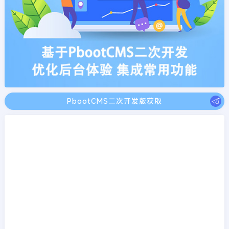
PbootCMS二次开发版获取