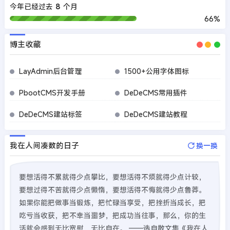
今年已经过去
8
个月
66%
博主收藏
LayAdmin后台管理
1500+公用字体图标
PbootCMS开发手册
DeDeCMS常用插件
DeDeCMS建站标签
DeDeCMS建站教程
我在人间凑数的日子
换一换
要想活得不累就得少点攀比，要想活得不烦就得少点计较，
要想过得不苦就得少点懒惰，要想活得不悔就得少点鲁莽。
如果你能把做事当锻炼，把忙碌当享受，把挫折当成长，把
吃亏当收获，把不幸当噩梦，把成功当往事，那么，你的生
活就会感到无比宽慰，无比自在。 ——选自散文集《我在人