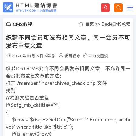
CMS教程
首页
>>
DedeCMS教程
织梦不同会员可发布相同文章，同一会员不可
发布重复文章
2020年01月19日
6年前
夜雨轻寒
331
次围观
织梦DedeCMS允许不同会员发布相同文章，不允许同一
会员发布重复文章的方法：
打开 /member/inc/archives_check.php 文件
找到
//检测文档是否重复
if($cfg_mb_cktitle=='Y')
{
$row = $dsql->GetOne("Select * From `dede_archi
ves` where title like '$title' ");
if(is_array($row))