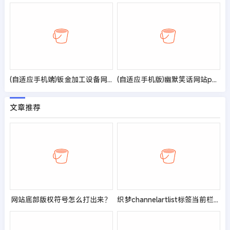
(自适应手机端)钣金加工设备网站pbootcms模板 机械制造检测网站源码
(自适应手机版)幽默笑话网站pbootcms模板 搞笑趣图类网站源码
文章推荐
网站底部版权符号怎么打出来？
织梦channelartlist标签当前栏目高亮，实现自动加载当前栏目CSS样式