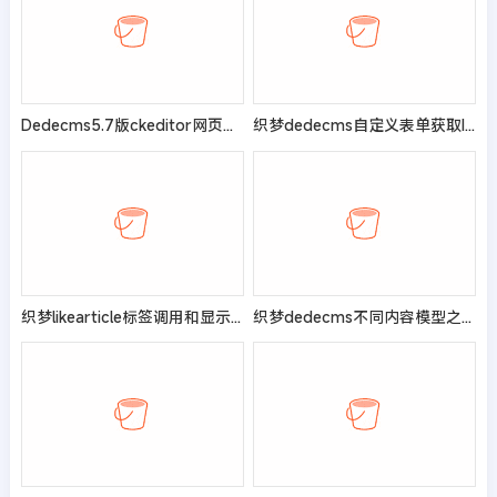
Dedecms5.7版ckeditor网页编辑器添加中文字体
织梦dedecms自定义表单获取IP地址和提交时间
织梦likearticle标签调用和显示附加字段(自定义字段)办法
织梦dedecms不同内容模型之间移动文档的方法