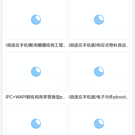
(自适应手机端)雨棚膜结构工程公司pbootcms网站模板 车棚雨棚定制网站源码
(自适应手机版)响应式物料自动化机械加工类网站pbootcms模板 html5蓝色营销型机械设备网站源码
(PC+WAP)钢结构岗亭营销型pbootcms网站模板 红色户外岗亭网站源码
(自适应手机版)电子元件pbootcms网站模板 电路板网站源码