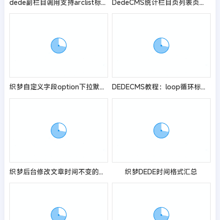
dede副栏目调用支持arclist标签
DedeCMS统计栏目页列表页文档总数的方法（栏目页文章数统计）
织梦自定义字段option下拉默认值过多无法显示解决方法
DEDECMS教程：loop循环标签的使用
织梦后台修改文章时间不变的解决方法
织梦DEDE时间格式汇总