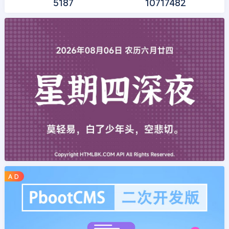
5187
10717482
A D