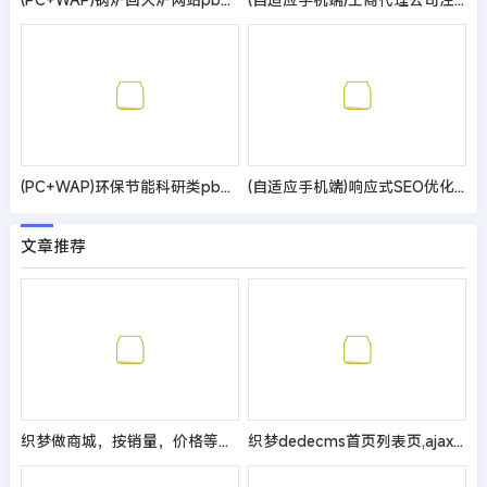
(PC+WAP)环保节能科研类pbootcms网站模板 蓝色环保企业网站源码
(自适应手机端)响应式SEO优化装修装饰设计公司网站pbootcms模板 装修装饰工程seo网站源码
文章推荐
织梦做商城，按销量，价格等自定义模型字段排序列表解决方案
织梦dedecms首页列表页,ajax点击加载更多,瀑布流,首页多栏目切换