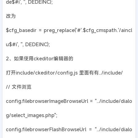
de$#i', '', DEDEINC);
改为
$cfg_basedir = preg_replace('#'.$cfg_cmspath.'/aincl
u$#i', '', DEDEINC);
2、如果使用ckeditor编辑器的
打开include/ckeditor/config.js 里面有有../include/
// 文件浏览
config.filebrowserImageBrowseUrl = "../include/dialo
g/select_images.php";
config.filebrowserFlashBrowseUrl = "../include/dialo