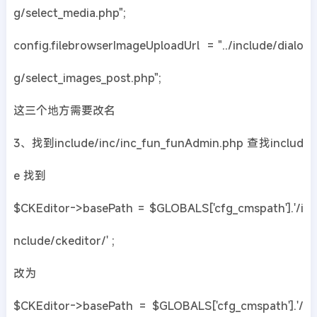
g/select_media.php";
config.filebrowserImageUploadUrl = "../include/dialo
g/select_images_post.php";
这三个地方需要改名
3、找到include/inc/inc_fun_funAdmin.php 查找includ
e 找到
$CKEditor->basePath = $GLOBALS['cfg_cmspath'].'/i
nclude/ckeditor/' ;
改为
$CKEditor->basePath = $GLOBALS['cfg_cmspath'].'/