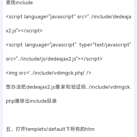
查找include
<script language="javascript" src="../include/dedeaja
x2.js"></script>
<script language="javascript" type="text/javascript"
src="../include/js/dedeajax2.js"></script>
<img src='../include/vdimgck.php' />
想办法把dedeajax2.js搬家和验证码../include/vdimgck.
php搬移出include目录
五、打开templets/default下所有的htm