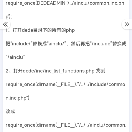
require_once(DEDEADMIN.'/../ainclu/common.inc.ph
p');
1、打开dede目录下的所有的php
把“include/”替换成“ainclu/”，然后再把“/include”替换成
“/ainclu”
2、打开dede/inc/inc_list_functions.php 找到
require_once(dirname(__FILE__)."/../../include/commo
n.inc.php");
改成
require_once(dirname(__FILE__)."/../../ainclu/common.