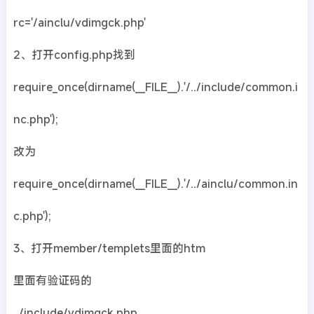
rc='/ainclu/vdimgck.php'
2、打开config.php找到
require_once(dirname(__FILE__).'/../include/common.i
nc.php');
改为
require_once(dirname(__FILE__).'/../ainclu/common.in
c.php');
3、打开member/templets里面的htm
里面有验证码的
../include/vdimgck.php