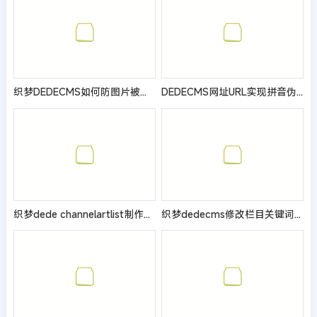
织梦DEDECMS如何防图片被盗链？怎么修改.htaccess
DEDECMS网址URL实现拼音伪静态的修改方法
织梦dede channelartlist制作二级导航代码方法
织梦dedecms修改栏目关键词长度