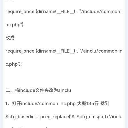
require_once (dirname(__FILE__) . "/include/common.i
nc.php");
改成
require_once (dirname(__FILE__) . "/ainclu/common.in
c.php");
二、将include文件夹改为ainclu
1、打开include/common.inc.php 大概185行 找到
$cfg_basedir = preg_replace('#'.$cfg_cmspath.'/inclu