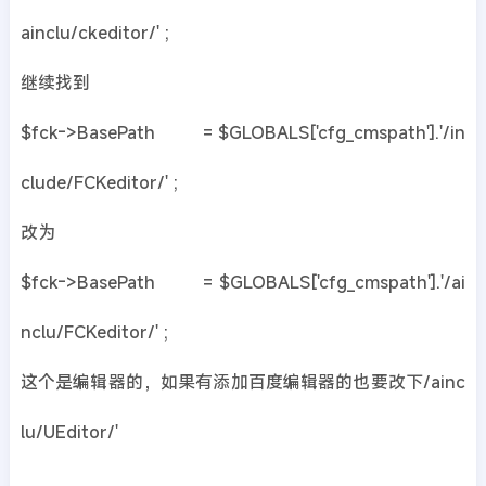
ainclu/ckeditor/' ;
继续找到
$fck->BasePath = $GLOBALS['cfg_cmspath'].'/in
clude/FCKeditor/' ;
改为
$fck->BasePath = $GLOBALS['cfg_cmspath'].'/ai
nclu/FCKeditor/' ;
这个是编辑器的，如果有添加百度编辑器的也要改下/ainc
lu/UEditor/'