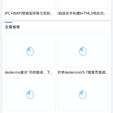
(PC+WAP)营销型环保贝壳粉生态涂料pbootcms网站模板 青色油漆涂料网站源码
(自适应手机端)HTML5响应式英文外贸企业产品展示pbootcms网站模板 LED灯具外贸通用网站源码
文章推荐
dedecms提示“内存错误，下载解压版base_dic_full.dic”解决办法
织梦dedecmsV5.7搜索页面调用自定义字段的方法