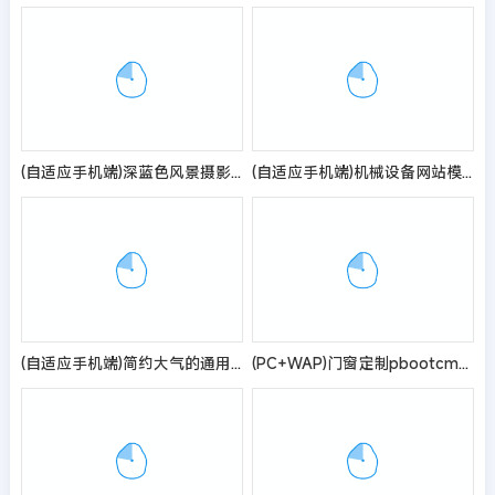
(自适应手机端)深蓝色风景摄影网站pbootcms模板 户外风景摄影机构网站源码
(自适应手机端)机械设备网站模板 工业产品网站源码
(自适应手机端)简约大气的通用企业网站pbootcms模板 产品展示型网站源码
(PC+WAP)门窗定制pbootcms网站模板 铝合金门窗网站源码