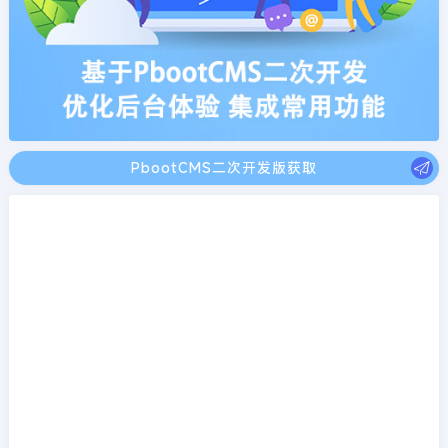
PbootCMS二次开发版获取