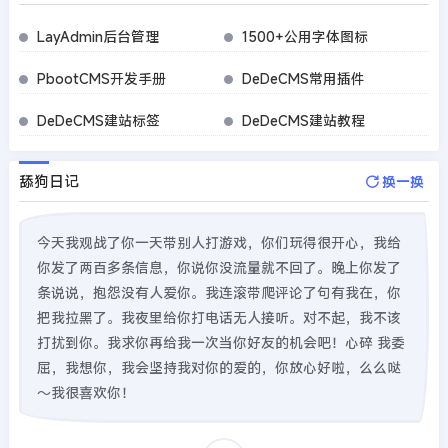
LayAdmin后台管理
1500+公用字体图标
PbootCMS开发手册
DeDeCMS常用插件
DeDeCMS建站标签
DeDeCMS建站教程
舔狗日记
换一换
今天我观战了你一天带别人打游戏，你们玩得很开心，我给
你发了两百多条信息，你说你没流量就不回了。晚上你发了
条说说，抱怨没有人爱你。我连滚带爬评论了句有我在，你
把我拉黑了。我夜里给你打电话无人接听。对不起，我不该
打扰到你。我求你再给我一次当你好友的机会吧！心碎 我委
屈，我想你，我会坚持我对你的爱的，你放心好啦，么么哒
～我很喜欢你！