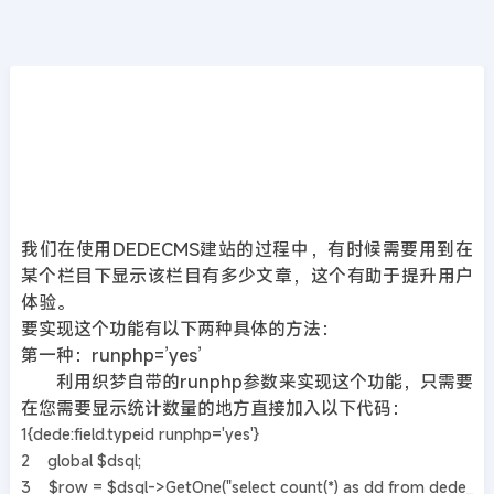
CMS教程
首页
>>
DedeCMS教程
DedeCMS统计栏目页列表页文档总数的方法
（栏目页文章数统计）
2019年03月06日
7年前
夜雨轻寒
483
次围观
我们在使用DEDECMS建站的过程中，有时候需要用到在
某个栏目下显示该栏目有多少文章，这个有助于提升用户
体验。
要实现这个功能有以下两种具体的方法：
第一种：runphp=’yes’
利用织梦自带的runphp参数来实现这个功能，只需要
在您需要显示统计数量的地方直接加入以下代码：
1{dede:field.typeid runphp='yes'}
2 global $dsql;
3 $row = $dsql->GetOne("select count(*) as dd from dede_