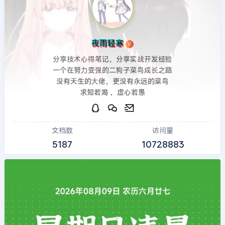
夜雨轻寒
V
分享技术心得笔记，分享实战开发经验
一个在努力变强的二狗子菜鸟成长之路
没有天生的大佬，更没有永远的菜鸟
求知若渴 ，虚心若愚
文档数
访问量
5187
10728883