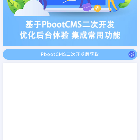
PbootCMS二次开发版获取