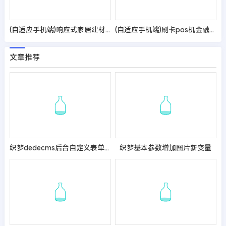
(自适应手机端)响应式家居建材类网站pbootcms模板 HTML5办公家具桌椅类网站源码
(自适应手机端)刷卡pos机金融数据支付电子科技公司网站pbootcms模板 移动支付设备pos机网站源码
文章推荐
织梦dedecms后台自定义表单添加搜索功能
织梦基本参数增加图片新变量