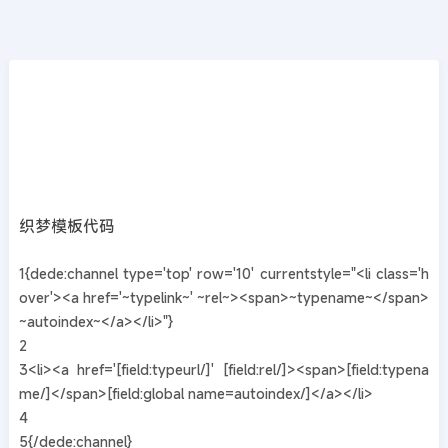
CMS教程
首页
>>
DedeCMS教程
织梦dede:channel的currentstyle里面加入~a
utoindex~自增
2019年02月13日
7年前
夜雨轻寒
419
次围观
织梦模板代码
1{dede:channel type='top' row='10' currentstyle="<li class='h
over'><a href='~typelink~' ~rel~><span>~typename~</span>
~autoindex~</a></li>"}
2
3<li><a href='[field:typeurl/]' [field:rel/]><span>[field:typena
me/]</span>[field:global name=autoindex/]</a></li>
4
5{/dede:channel}