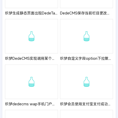
织梦生成静态页面出现DedeTag Engine Create File False解决办法
DedeCMS保存当前栏目更改时失败的解决方法
织梦DedeCMS实现调用某个时间段的文章
织梦自定义字段option下拉默认值过多无法显示解决方法
织梦dedecms wap手机门户站点首页不更新的解决方法
织梦会员使用支付宝支付成功后接收邮件通知教程