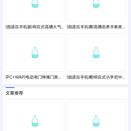
(自适应手机版)响应式高端大气的装修设计公司pbootcms模板_办公室装修装饰公司网站源码
(自适应手机端)高端名贵手表类网站pbootcms模板 响应式奢侈品钟表网站源码
(PC+WAP)电动闸门伸缩门类网站pbootcms模板 蓝色自动伸缩门网站源码
(自适应手机端)响应式小学初中作文网站pbootcms模板 文章资讯论文作文个人博客网站源码
文章推荐