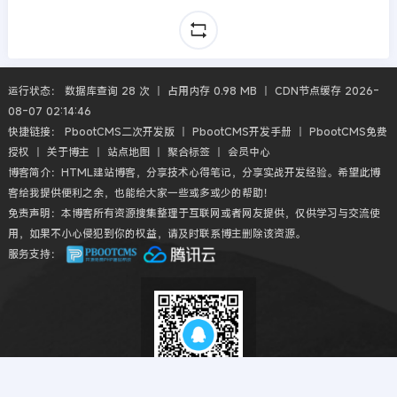
运行状态： 数据库查询 28 次 丨 占用内存 0.98 MB 丨 CDN节点缓存 2026-
08-07 02:14:46
快捷链接：
PbootCMS二次开发版
丨
PbootCMS开发手册
丨
PbootCMS免费
授权
丨
关于博主
丨
站点地图
丨
聚合标签
丨
会员中心
博客简介：HTML建站博客，分享技术心得笔记，分享实战开发经验。希望此博
客给我提供便利之余，也能给大家一些或多或少的帮助！
免责声明：本博客所有资源搜集整理于互联网或者网友提供，仅供学习与交流使
用，如果不小心侵犯到你的权益，请及时联系博主删除该资源。
服务支持：
扫码QQ交流