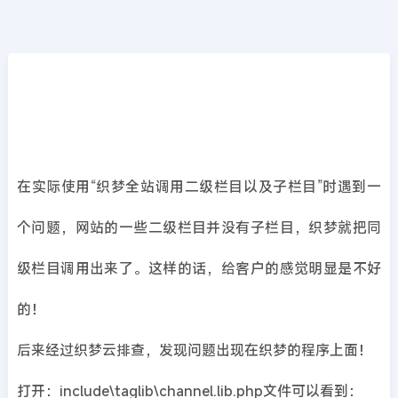
CMS教程
首页
>>
DedeCMS教程
织梦关闭当没有子栏目时显示同级栏目
2019年07月19日
7年前
夜雨轻寒
423
次围观
在实际使用“织梦全站调用二级栏目以及子栏目”时遇到一
个问题，网站的一些二级栏目并没有子栏目，织梦就把同
级栏目调用出来了。这样的话，给客户的感觉明显是不好
的！
后来经过织梦云排查，发现问题出现在织梦的程序上面！
打开：include\taglib\channel.lib.php文件可以看到：