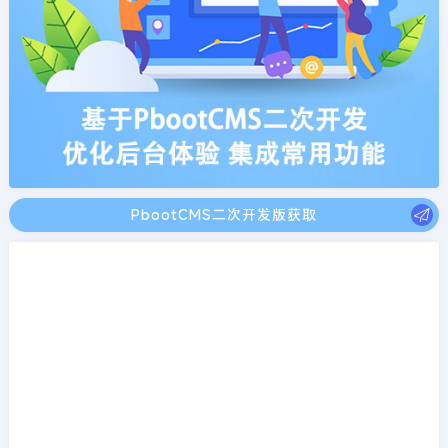
PbootCMS二次开发版获取