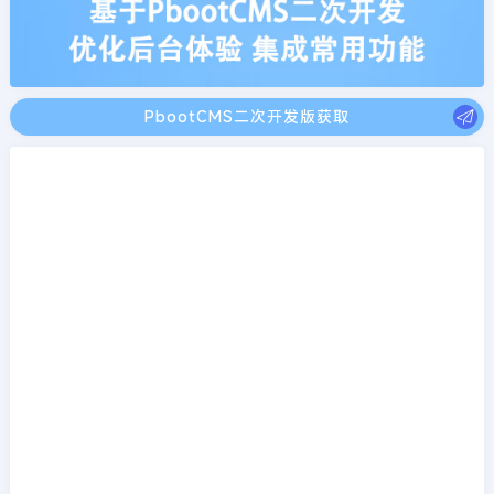
PbootCMS二次开发版获取