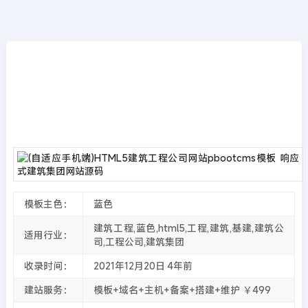
模板源码
首页
>>
PbootCMS模板
(自适应手机端)HTML5建筑工程公司网站pbo
otcms模板 响应式建筑集团网站源码
2021年12月20日
4年前
夜雨轻寒
4900
次围观
模板主色：
蓝色
建筑工程,蓝色,html5,工程,建筑,基建,建筑公
适用行业：
司,工程公司,建筑集团
收录时间：
2021年12月20日
4年前
建站服务：
模板+域名+主机+备案+搭建+维护 ￥499