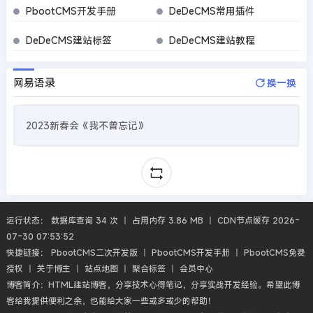
PbootCMS开发手册
DeDeCMS常用插件
DeDeCMS建站标签
DeDeCMS建站教程
网易语录
换一换
2023新春会《我不曾忘记》
运行状态： 数据库查询 34 次 丨 占用内存 3.86 MB 丨 CDN节点缓存 2026-
07-30 07:53:52
快捷链接：
PbootCMS二次开发版
丨
PbootCMS开发手册
丨
PbootCMS免费
授权
丨
关于博主
丨
站点地图
丨
聚合标签
丨
会员中心
博客简介：HTML建站博客，分享技术心得笔记，分享实战开发经验。希望此博
客给我提供便利之余，也能给大家一些或多或少的帮助！