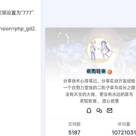
设置为“777”.
sion=php_gd2.
夜雨轻寒
V
分享技术心得笔记，分享实战开发经验
一个在努力变强的二狗子菜鸟成长之路
没有天生的大佬，更没有永远的菜鸟
求知若渴 ，虚心若愚
文档数
访问量
5187
10721031