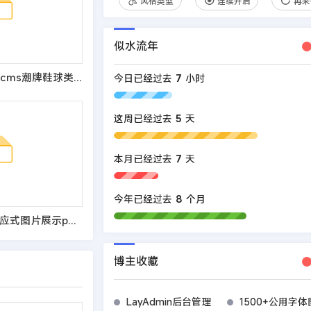
风格类型
连续开启
再来
似水流年
(PC+WAP)pbootcms潮牌鞋球类新闻资讯网站模板 新闻资讯门户网站源码
今日已经过去
7
小时
这周已经过去
5
天
本月已经过去
7
天
今年已经过去
8
个月
(自适应手机端)响应式图片展示pbootcms网站模板
博主收藏
LayAdmin后台管理
1500+公用字体