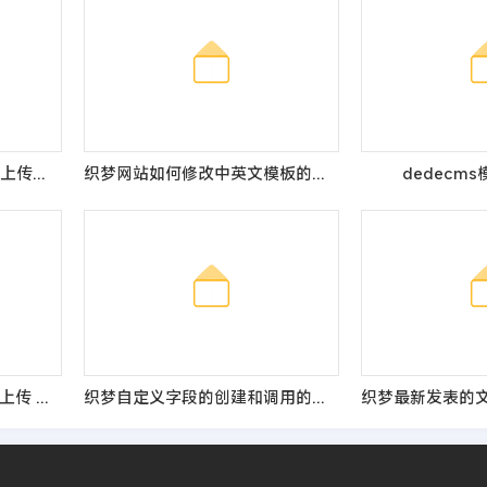
织梦DedeCMS百度编辑器上传图片无水印的解决办法
织梦网站如何修改中英文模板的当前位置
dedecm
dede 织梦土图集模型栏目上传 图片出现 302 错误
织梦自定义字段的创建和调用的方法