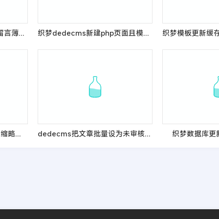
织梦dedecms后台/会员/留言薄验证码关闭
织梦dedecms新建php页面且模板支持读取标签
DEDECMS列表页有图显示缩略图,无图片不显示的方法
dedecms把文章批量设为未审核的办法
织梦数据库更