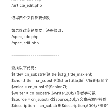
/article_edit.php
记得四个文件都要修改
如果修改专题摘要，还得修改：
/spec_add.php
/spec_edit.php
-------------------------
查找以下代码：
$title= cn_substrR($title,$cfg_title_maxlen);
$shorttitle = cn_substrR($shorttitle,36);//简略标
$color = cn_substrR($color,7);
$writer = cn_substrR($writer,20);//作者字符数
$source = cn_substrR($source,30);//文章来源字符数
$description = cn_substrR($description,600);//