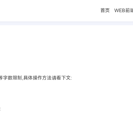
首页
WEB前
首页
者等字数限制
者等字数限制,具体操作方法请看下文:
：