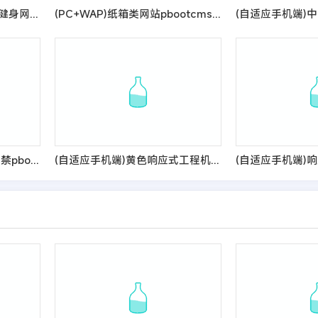
(自适应手机版)响应式运动健身网站pbootcms模板 健身瑜伽俱乐部网站源码
(PC+WAP)纸箱类网站pbootcms模板 纸盒包装材料网站源码
(PC+WAP)智慧车行智能门禁pbootcms网站模板 智能科技公司网站源码
(自适应手机端)黄色响应式工程机械设备pbootcms网站模板 HTML5挖掘机网站源码