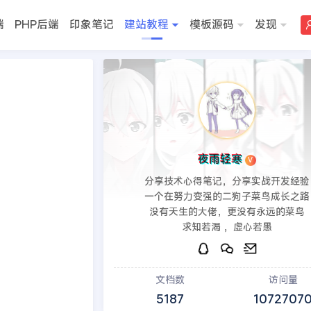
端
PHP后端
印象笔记
建站教程
模板源码
发现
>>
DedeCMS教程
夜雨轻寒
V
分享技术心得笔记，分享实战开发经验
一个在努力变强的二狗子菜鸟成长之路
没有天生的大佬，更没有永远的菜鸟
求知若渴 ，虚心若愚
文档数
访问量
5187
1072707