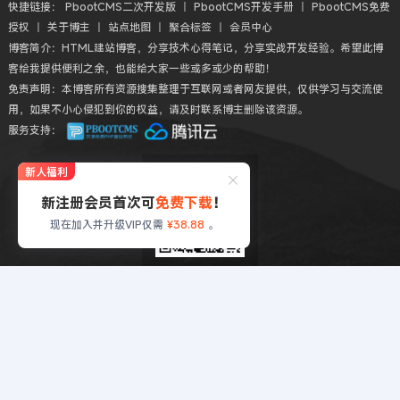
快捷链接：
PbootCMS二次开发版
丨
PbootCMS开发手册
丨
PbootCMS免费
授权
丨
关于博主
丨
站点地图
丨
聚合标签
丨
会员中心
博客简介：HTML建站博客，分享技术心得笔记，分享实战开发经验。希望此博
客给我提供便利之余，也能给大家一些或多或少的帮助！
免责声明：本博客所有资源搜集整理于互联网或者网友提供，仅供学习与交流使
用，如果不小心侵犯到你的权益，请及时联系博主删除该资源。
服务支持：
新人福利
新注册会员首次可
免费下载
！
现在加入并升级VIP仅需
¥38.88
。
扫码QQ交流
Copyright © 2018-2026 HTML建站博客丨HTMLBK.COM All丨CMS模板建
站教程网 Rights Reserved.
粤ICP备2022040791号
本站勉强运行: 2788天6小时22分11秒