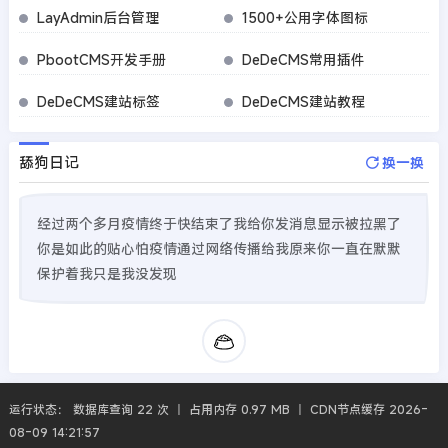
LayAdmin后台管理
1500+公用字体图标
PbootCMS开发手册
DeDeCMS常用插件
DeDeCMS建站标签
DeDeCMS建站教程
舔狗日记
换一换
经过两个多月疫情终于快结束了我给你发消息显示被拉黑了
你是如此的贴心怕疫情通过网络传播给我原来你一直在默默
保护着我只是我没发现
运行状态： 数据库查询 22 次 丨 占用内存 0.97 MB 丨 CDN节点缓存 2026-
08-09 14:21:57