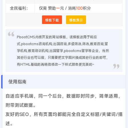
全民福利：
仅需 赞助
一
元 / 消耗
100
积分
模板下载
模板演示
PbootCMS内核开发的网站模板，该模板适用于响应
式,pbootcms咨询机构,出国咨询,多级筛选,筛选,教育咨询,留
学机构,教育培训机构,出国留学,pbootcms留学等企业，当然
其他行业也可以做，只需要把文字图片换成其他行业的即可，
有HTML基础的再稍微修改一下样式颜色更完美哟~
使用指南
自适应手机端，同一个后台，数据即时同步，简单适用，
附带测试数据。
友好的SEO，所有页面均都能完全自定义标题/关键词/描
述。