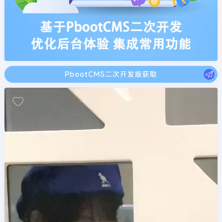
PbootCMS二次开发版获取