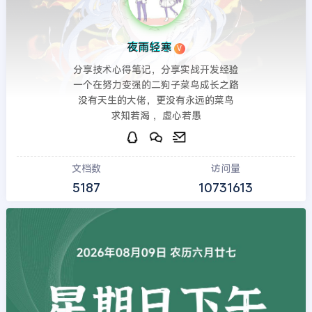
夜雨轻寒
V
分享技术心得笔记，分享实战开发经验
一个在努力变强的二狗子菜鸟成长之路
没有天生的大佬，更没有永远的菜鸟
求知若渴 ，虚心若愚
文档数
访问量
5187
10731613