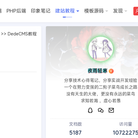
端
PHP后端
印象笔记
建站教程
模板源码
发现
>>
DedeCMS教程
夜雨轻寒
V
分享技术心得笔记，分享实战开发经验
一个在努力变强的二狗子菜鸟成长之路
没有天生的大佬，更没有永远的菜鸟
求知若渴 ，虚心若愚
文档数
访问量
5187
1072227