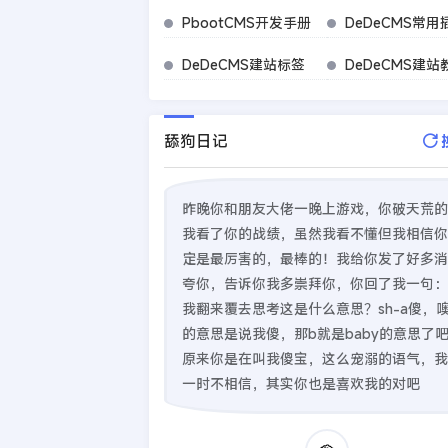
PbootCMS开发手册
DeDeCMS常用
DeDeCMS建站标签
DeDeCMS建站
舔狗日记
昨晚你和朋友大佬一晚上游戏，你破天荒的
我看了你的战绩，虽然我看不懂但我相信你
定是最厉害的，最棒的！我给你发了好多消
夸你，告诉你我多崇拜你，你回了我一句：
我翻来覆去思考这是什么意思？sh-a傻，
的意思是说我傻，那b就是baby的意思了
原来你是在叫我傻宝，这么宠溺的语气，我
一时不相信，其实你也是喜欢我的对吧