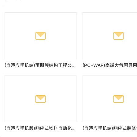
(自适应手机端)雨棚膜结构工程公司pbootcms网站模板 车棚雨棚定制网站源码
(自适应手机版)响应式物料自动化机械加工类网站pbootcms模板 html5蓝色营销型机械设备网站源码