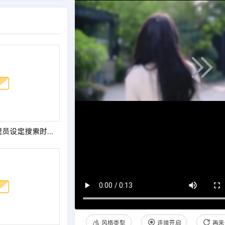
织梦搜索出现管理员设定搜索时间间隔为3秒提示修改方法
风格类型
连续开启
再来