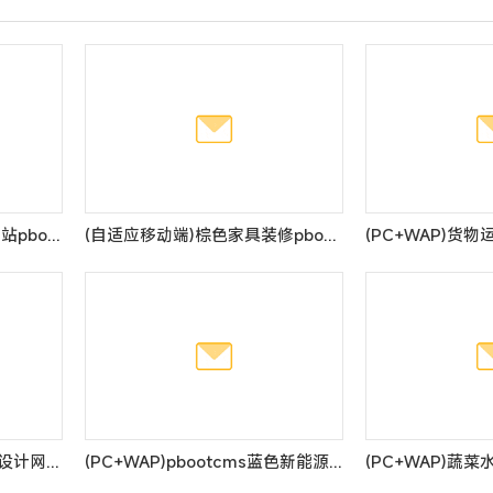
(PC+WAP)高端大气厨具网站pbootcms模板 橱柜设计网站源码
(自适应移动端)棕色家具装修pbootcms网站模板 响应式家具建材类网站源码
(自适应手机端)响应式装修设计网站模板 装修装潢公司网站源码
(PC+WAP)pbootcms蓝色新能源环保网站模板 太阳能光伏系统网站源码