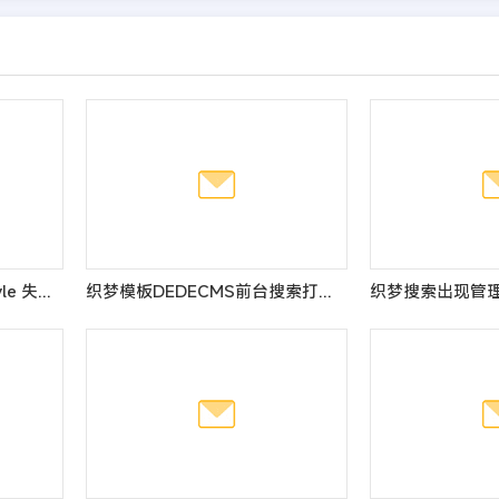
dede:channel currentstyle 失效问题，调用子级栏目后就无效
织梦模板DEDECMS前台搜索打开慢的原因及解决方法