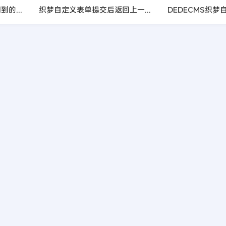
织梦网页模板仿站过程中用到的全局变量调用标签
织梦自定义表单提交后返回上一页的教程