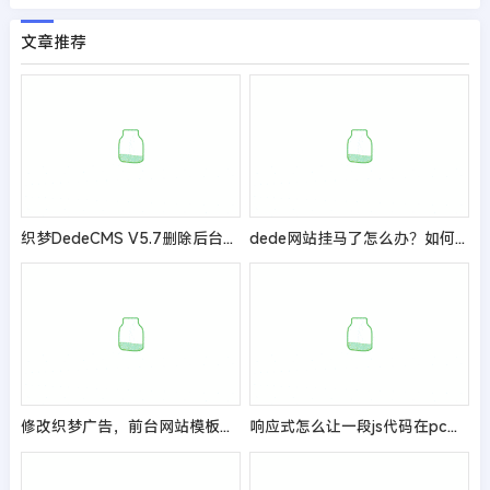
文章推荐
织梦DedeCMS V5.7删除后台登陆界面广告位的方法
dede网站挂马了怎么办？如何彻底清除木马 高级教程
修改织梦广告，前台网站模板不更新或者不显示的解决办法
响应式怎么让一段js代码在pc端加载在手机上不加载