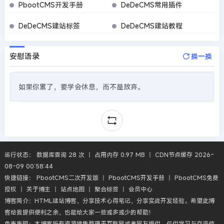
PbootCMS开发手册
DeDeCMS常用插件
DeDeCMS建站标签
DeDeCMS建站教程
安慰语录
换一换
如果你累了，要学会休息，而不是放弃。
运行状态： 数据库查询 28 次 丨 占用内存 0.97 MB 丨 CDN节点缓存 2026-
08-09 00:58:44
快捷链接：
PbootCMS二次开发版
丨
PbootCMS开发手册
丨
PbootCMS免费
授权
丨
关于博主
丨
站点地图
丨
聚合标签
丨
会员中心
博客简介：HTML建站博客，分享技术心得笔记，分享实战开发经验。希望此博
客给我提供便利之余，也能给大家一些或多或少的帮助！
免责声明：本博客所有资源搜集整理于互联网或者网友提供，仅供学习与交流使