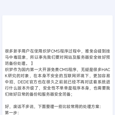
CMS教程
首页
>>
DedeCMS教程
织梦DedeCms的安全问题解决办法(安全设置)
2019年09月18日
6年前
夜雨轻寒
410
次围观
很多新手用户在使用织梦CMS程序过程中，难免会碰到挂
马中毒现象，所以事先我们要对网站及服务器安全做好预
防备份处理。 】
织梦作为国内第一大开源免费CMS程序，无疑是很多HAC
K研究的对象，在本身不安全的互联网环境下，更加容易
中招，DEDE官方也在很久之前就已经不再对这套系统进
行什么版本升级了，安全性不单单是程序本身，也需要我
们做好日常的备份和服务器安全防备；
好，废话不多说，下面整理一些比较常用的处理方案：
第一步：