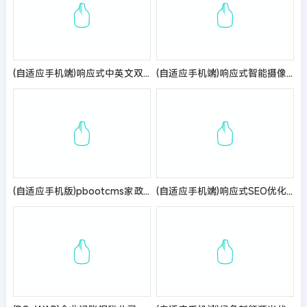
(自适应手机端)响应式中英文双语灯饰灯具外贸网站pbootcms模板 LED照明灯具网站源码
(自适应手机端)响应式智能摄像头设备pbootcms网站模板 蓝色安全防盗电子探头设备网站源码
(自适应手机版)pbootcms家政服务公司网站模板 橙色搬家保洁公司网站源码下载
(自适应手机端)响应式SEO优化网站建设优化排名公司网站pbootcms模板 优化建站公司网站源码