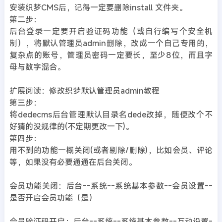
安装织梦CMS后，记得一定要删除install 文件夹。
第二步：
后台登录一定要开启验证码功能（或自行编写个安全机
制），将默认管理员admin删除，改成一个自己专用的，
复杂点的账号，管理员密码一定要长，至少8位，而且字
母与数字混合。
扩展阅读：修改织梦默认管理员admin教程
第三步：
将dedecms后台管理默认目录名dede改掉，随便改个不
好猜的没规律的(不定期更改一下)。
第四步：
用不到的功能一概关闭(或者剔除/删除)，比如会员、评论
等，如果没有必要通通在后台关闭。
会员功能关闭：后台--系统--系统基本参数--会员设置--
是否开启会员功能（是）
会员验证码开启：后台--系统--系统基本参数--互动设置-