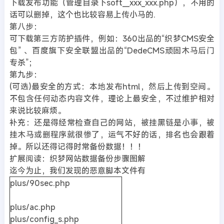
下载发布功能（管理目录下soft__xxx_xxx.php），不用的
话可以删掉，这个也比较容易上传小马的.
第八步：
可下载第三方防护插件，例如：360出品的“织梦CMS安全
包” 、百度旗下安全联盟出品的“DedeCMS顽固木马后门
专杀”；
第九步：
(可选)最安全的方式：本地发布html，然后上传到空间。
不包含任何动态内容文件，理论上最安全，不过维护相对
来说比较麻烦。
补充：还是得经常检查自己的网站，被挂黑链是小事，被
挂木马或删程序就很惨了，运气不好的话，排名也会跟着
掉。所以还得记得时常备份数据！！！
扩展阅读：织梦网站数据备份步骤图解
迄今为止，我们发现的恶意脚本文件有
plus/90sec.php
plus/ac.php
plus/config_s.php