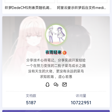
织梦DedeCMS列表页随机调用缩略图的方法
阿里云提示织梦后台文件media_add.php任意上传漏洞解决办法
夜雨轻寒
V
分享技术心得笔记，分享实战开发经验
一个在努力变强的二狗子菜鸟成长之路
没有天生的大佬，更没有永远的菜鸟
求知若渴 ，虚心若愚
文档数
访问量
5187
10722951