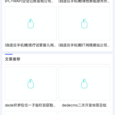
(PC+WAP)企业记账报税公司注册商务服务网站pbootcms模板 财务会计类网站源码
(自适应手机端)绿色新能源光伏太阳能网站模板
(自适应手机端)医疗试管婴儿网站pbootcms模板 海外就医网站源码
(自适应手机端)IT网络建站公司pbootcms模板 互联网营销企业网站源码
文章推荐
dede织梦在任一子级栏目获取顶级栏目名称的方法
dedecms二次开发标签总结