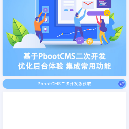
PbootCMS二次开发版获取