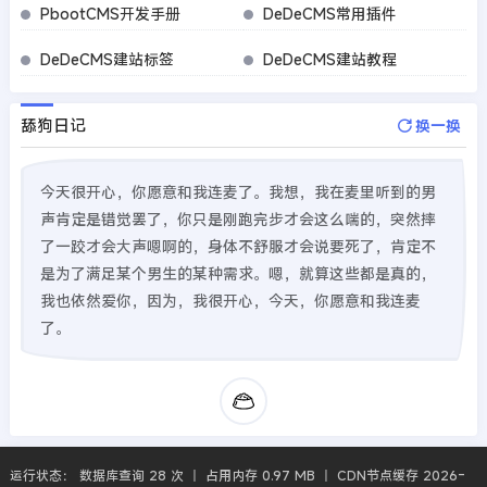
PbootCMS开发手册
DeDeCMS常用插件
DeDeCMS建站标签
DeDeCMS建站教程
舔狗日记
换一换
今天很开心，你愿意和我连麦了。我想，我在麦里听到的男
声肯定是错觉罢了，你只是刚跑完步才会这么喘的，突然摔
了一跤才会大声嗯啊的，身体不舒服才会说要死了，肯定不
是为了满足某个男生的某种需求。嗯，就算这些都是真的，
我也依然爱你，因为，我很开心，今天，你愿意和我连麦
了。
运行状态： 数据库查询 28 次 丨 占用内存 0.97 MB 丨 CDN节点缓存 2026-