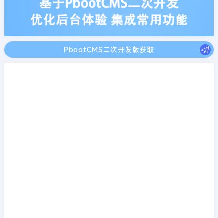
PbootCMS二次开发版获取