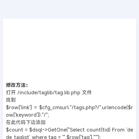
CMS教程
首页
>>
DedeCMS教程
织梦dedecms显示某tag标签下文章总数量的
方法
2020年08月08日
5年前
夜雨轻寒
517
次围观
修改方法：
打开 /include/taglib/tag.lib.php 文件
找到
$row['link'] = $cfg_cmsurl."/tags.php?/".urlencode($r
ow['keyword'])."/";
在此代码下边添加
$count = $dsql->GetOne("Select count(tid) From `de
de_taglist` where tag = '".$row['tag']."'");