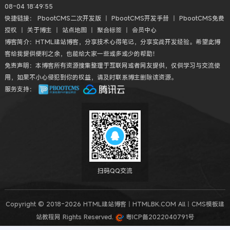
08-04 18:49:55
快捷链接：
PbootCMS二次开发版
丨
PbootCMS开发手册
丨
PbootCMS免费
授权
丨
关于博主
丨
站点地图
丨
聚合标签
丨
会员中心
博客简介：HTML建站博客，分享技术心得笔记，分享实战开发经验。希望此博
客给我提供便利之余，也能给大家一些或多或少的帮助！
免责声明：本博客所有资源搜集整理于互联网或者网友提供，仅供学习与交流使
用，如果不小心侵犯到你的权益，请及时联系博主删除该资源。
服务支持：
扫码QQ交流
Copyright © 2018-2026 HTML建站博客丨HTMLBK.COM All丨CMS模板建
站教程网 Rights Reserved.
粤ICP备2022040791号
本站勉强运行: 2787天2小时54分40秒