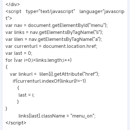
</div>
<script type="text/javascript" language="javascrip
t">
var nav = document.getElementById("menu");
var links = nav.getElementsByTagName("li");
var lilen = nav.getElementsByTagName("a");
var currenturl = document.location.href;
var last = 0;
for (var i=0;i<links.length;i++)
{
var linkurl = lilen[i].getAttribute("href");
if(currenturl.indexOf(linkurl)!=-1)
{
last = i;
}
}
links[last].className = "menu_on";
</script>