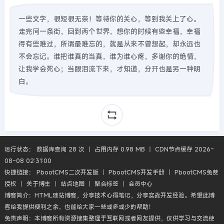
一些文字，很短很无奈！等待你的关心，等到我关上了心。
走完同一条街，回到两个世界，想你的时候有些幸福，幸福
得有些难过，所谓最难忘的，就是从来不曾想起，却永远也
不会忘记。谁把谁真的当真，谁为谁心疼，多谢你的绝情，
让我学会死心；当眼泪流下来，才知道，分开也是另一种明
白。
运行状态： 数据库查询 28 次 丨 占用内存 0.98 MB 丨 CDN节点缓存 2026-
08-08 02:31:00
快捷链接：
PbootCMS二次开发版
丨
PbootCMS开发手册
丨
PbootCMS免费
授权
丨
关于博主
丨
站点地图
丨
聚合标签
丨
会员中心
博客简介：HTML建站博客，分享技术心得笔记，分享实战开发经验。希望此博
客给我提供便利之余，也能给大家一些或多或少的帮助！
免责声明：本博客所有资源搜集整理于互联网或者网友提供，仅供学习与交流使