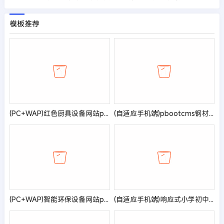
模板推荐
(PC+WAP)红色厨具设备网站pbootcms模板 厨房用品网站源码
(自适应手机端)pbootcms钢材加工网站模板 钢材切割钢材销售网站源码
(PC+WAP)智能环保设备网站pbootcms模板 蓝色营销型机械网站源码
(自适应手机端)响应式小学初中作文网站pbootcms模板 文章资讯论文作文个人博客网站源码