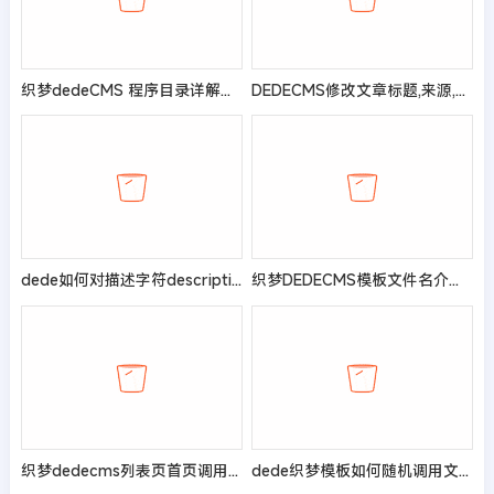
织梦dedeCMS 程序目录详解以及数据表结构字段
DEDECMS修改文章标题,来源,摘要,作者等字数限制
dede如何对描述字符description限制字数
织梦DEDECMS模板文件名介绍与说明
织梦dedecms列表页首页调用下载地址的办法总结
dede织梦模板如何随机调用文章标签