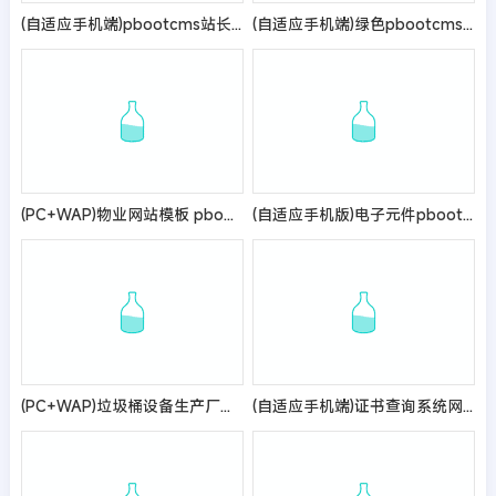
(自适应手机端)pbootcms站长导航网站模板 网址目录导航网站源码下载(带评论功能)
(自适应手机端)绿色pbootcms产业发展协会网站模板 政府协会网站源码
(PC+WAP)物业网站模板 pbootcms物业管理安保类网站源码
(自适应手机版)电子元件pbootcms网站模板 电路板网站源码
(PC+WAP)垃圾桶设备生产厂家网站pbootcms模板 绿色环保设备网站源码
(自适应手机端)证书查询系统网站模板