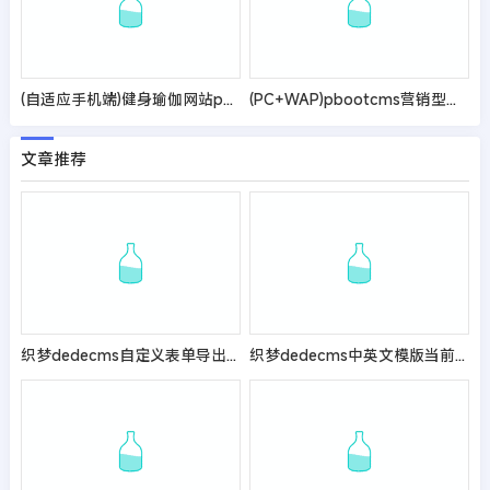
(自适应手机端)健身瑜伽网站pbootcms模板 紫色瑜伽工作室网站源码
(PC+WAP)pbootcms营销型除甲醛网站模板 室内空气检测净化类网站源码
文章推荐
织梦dedecms自定义表单导出到excel教程
织梦dedecms中英文模版当前位置的修改方法