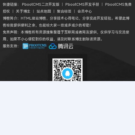
快捷链接：
PbootCMS二次开发版
丨
PbootCMS开发手册
丨
PbootCMS免费
授权
丨
关于博主
丨
站点地图
丨
聚合标签
丨
会员中心
博客简介：HTML建站博客，分享技术心得笔记，分享实战开发经验。希望此博
客给我提供便利之余，也能给大家一些或多或少的帮助！
免责声明：本博客所有资源搜集整理于互联网或者网友提供，仅供学习与交流使
用，如果不小心侵犯到你的权益，请及时联系博主删除该资源。
服务支持：
扫码QQ交流
Copyright © 2018-2026 HTML建站博客丨HTMLBK.COM All丨CMS模板建
站教程网 Rights Reserved.
粤ICP备2022040791号
本站勉强运行: 2786天13小时52分52秒