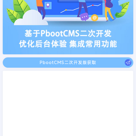
PbootCMS二次开发版获取