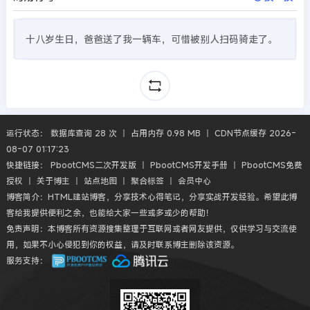
十八岁生日，爸爸送了我一辆车，可惜被别人扫码骑走了。
运行状态： 数据库查询 28 次 丨 占用内存 0.98 MB 丨 CDN节点缓存 2026-
08-07 01:17:23
快捷链接：
PbootCMS二次开发版
丨
PbootCMS开发手册
丨
PbootCMS免费
授权
丨
关于博主
丨
站点地图
丨
聚合标签
丨
会员中心
博客简介：HTML建站博客，分享技术心得笔记，分享实战开发经验。希望此博
客给我提供便利之余，也能给大家一些或多或少的帮助！
免责声明：本博客所有资源搜集整理于互联网或者网友提供，仅供学习与交流使
用，如果不小心侵犯到你的权益，请及时联系博主删除该资源。
服务支持：