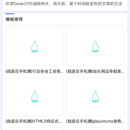
织梦DedeCMS调用昨天、两天前、某个时间段发布的文章的方法
模板推荐
(自适应手机端)行业协会工会类网站pbootcms模板 政府机构机关单位网站源码
(自适应手机端)站长网址导航类pbootcms模板 网站目录源码
(自适应手机端)HTML5响应式大气建筑建设网站pbootcms模板 建筑工程公司网站源码
(自适应手机端)pbootcms绿色园林建筑艺术网站模板 花卉园艺网站源码