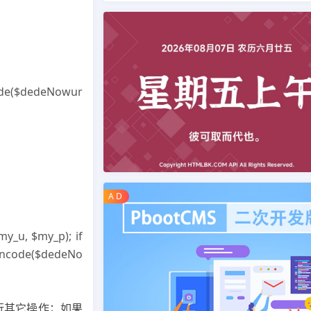
code($dedeNowur
A D
my_u, $my_p); if
rlencode($dedeNo
行其它操作；如果