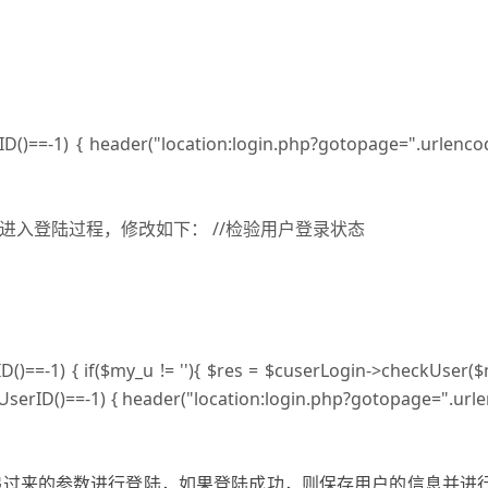
rID()==-1) { header("location:login.php?gotopage=".urlen
入登陆过程，修改如下： //检验用户登录状态
()==-1) { if($my_u != ''){ $res = $cuserLogin->checkUser($
etUserID()==-1) { header("location:login.php?gotopage=".u
递过来的参数进行登陆，如果登陆成功，则保存用户的信息并进