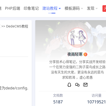
端
PHP后端
印象笔记
建站教程
模板源码
发现
页
>>
DedeCMS教程
夜雨轻寒
V
分享技术心得笔记，分享实战开发经验
一个在努力变强的二狗子菜鸟成长之路
没有天生的大佬，更没有永远的菜鸟
求知若渴 ，虚心若愚
de/config.
文档数
访问量
5187
10719521