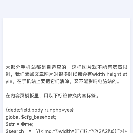
CMS教程
首页
>>
DedeCMS教程
织梦手机站内容页图片自适应去除style样式标
签
2019年02月01日
7年前
夜雨轻寒
376
次围观
大部分手机站都是自适应的，这样图片就不能有宽高限
制，我们添加文章图片时很多时候都会有width height st
yle，在手机站上要把它们清除，又不能影响电脑站的。
在内容页模板里，用以下标签替换内容标签。
{dede:field.body runphp=yes}
global $cfg_basehost;
$str = @me;
$search = '/(<img.*?)width=(["\'])?.*?(?(2)\2|\s)([^>]+