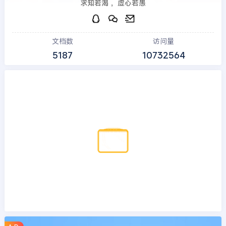
求知若渴 ，虚心若愚
文档数
访问量
5187
10732564