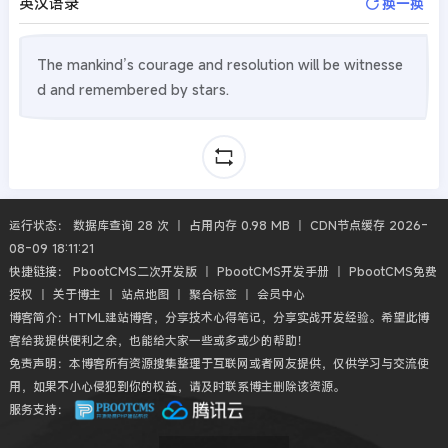
英汉语录
换一换
The mankind’s courage and resolution will be witnesse
d and remembered by stars.
运行状态： 数据库查询 28 次 丨 占用内存 0.98 MB 丨 CDN节点缓存 2026-
08-09 18:11:21
快捷链接：
PbootCMS二次开发版
丨
PbootCMS开发手册
丨
PbootCMS免费
授权
丨
关于博主
丨
站点地图
丨
聚合标签
丨
会员中心
博客简介：HTML建站博客，分享技术心得笔记，分享实战开发经验。希望此博
客给我提供便利之余，也能给大家一些或多或少的帮助！
免责声明：本博客所有资源搜集整理于互联网或者网友提供，仅供学习与交流使
用，如果不小心侵犯到你的权益，请及时联系博主删除该资源。
服务支持：