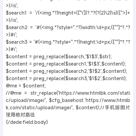
>)/is';
$search1 = '/(<img.*?)height=(["\'])?.*?(?(2)\2|\s)([^>]+
>)/is';
$search2 = '#(<img.*?style=".*?)width:\d+px;([^"]*?.*?
>)#i';
$search3 = '#(<img.*?style=".*?)height:\d+px;([^"]*?.*?
>)#i';
$content = preg_replace($search,'$1$3',$str);
$content = preg_replace($search1,'$1$3',$content);
$content = preg_replace($search2,'$1$2',$content);
$content = preg_replace($search3,'$1$2',$content);
@me = $content;
//@me = str_replace('https://www.htmlbk.com/stati
c/upload/image/', $cfg_basehost.'https://www.htmlb
k.com/static/upload/image/', $content);//手机版图片
使用绝对路径
{/dede:field.body}