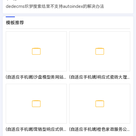
dedecms织梦搜索结果不支持autoindex的解决办法
模板推荐
(自适应手机端)沙盘模型类网站模板 3D建筑模型网站源码
(自适应手机端)响应式瓷砖大理石建材类网站pbootcms模板 html5装修建材网站模板
(自适应手机端)营销型响应式供水环保设备制造类pbootcms企业网站模板 不锈钢水箱水处理网站源码
(自适应手机端)橙色家政服务公司pbootcms网站模板 清洁保洁服务网站源码