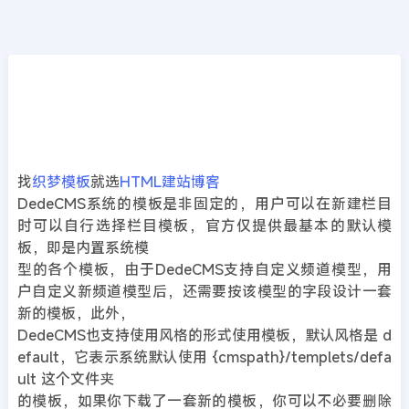
CMS教程
首页
>>
DedeCMS教程
主要模板文件与功能说明
2020年02月26日
6年前
夜雨轻寒
367
次围观
找
织梦模板
就选
HTML建站博客
DedeCMS系统的模板是非固定的，用户可以在新建栏目
时可以自行选择栏目模板，官方仅提供最基本的默认模
板，即是内置系统模
型的各个模板，由于DedeCMS支持自定义频道模型，用
户自定义新频道模型后，还需要按该模型的字段设计一套
新的模板，此外，
DedeCMS也支持使用风格的形式使用模板，默认风格是 d
efault，它表示系统默认使用 {cmspath}/templets/defa
ult 这个文件夹
的模板，如果你下载了一套新的模板，你可以不必要删除