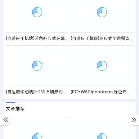
(自适应手机端)蓝色响应式环境工程设备pbootcms网站模板 html5环保设备网站源码
(自适应手机版)响应式创意餐饮酒店装饰设计类网站pbootcms模板 html5蓝色餐饮酒店设计网站源码
(自适应移动端)HTML5响应式律师律所网站pbootcms模板 律师事务所网站源码
(PC+WAP)pbootcms绿色环保通用企业网站模板 建筑通用行业网站源码
文章推荐