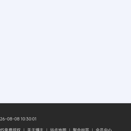
08-08 10:30:01
CMS免费授权
丨
关于博主
丨
站点地图
丨
聚合标签
丨
会员中心