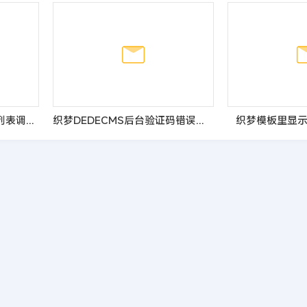
织梦标签{dede:freelist/}列表调用增加排序方式的代码
织梦DEDECMS后台验证码错误不能正常验证的3种可能原因和解决方法
织梦模板里显