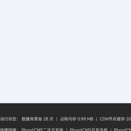
运行状态： 数据库查询 28 次 丨 占用内存 0.98 MB 丨 CDN节点缓存 2026-
快捷链接：
PbootCMS二次开发版
丨
PbootCMS开发手册
丨
Pboot