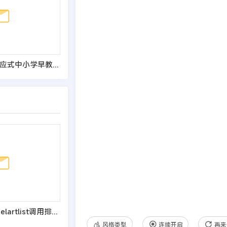
(自适应手机版)响应式中小学早教教育机构类网站pbootcms模板 HTML5教育培训机构网站源码
织梦dede:channelartlist调用排除指定typeid栏目数据的方法
风格类型
连续开启
再来