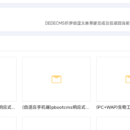
DEDECMS织梦自定义表单提交成功后返回当
(自适应手机端)pbootcms响应式医疗机构企业网站模板 紫色美容整形医院网站源码
(自适应手机端)pbootcms响应式化妆美容网站模板 口红唇膏化妆品类网站源码