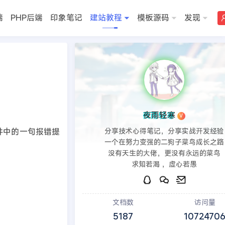
端
PHP后端
印象笔记
建站教程
模板源码
发现
>>
DedeCMS教程
夜雨轻寒
V
类文件中的一句报错提
分享技术心得笔记，分享实战开发经验
一个在努力变强的二狗子菜鸟成长之路
没有天生的大佬，更没有永远的菜鸟
求知若渴 ，虚心若愚
文档数
访问量
5187
1072470