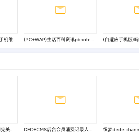
(自适应手机端)响应式电脑手机维修类pbootcms网站模板
(PC+WAP)生活百科资讯pbootcms网站模板
织梦教程：缩略图失真模糊完美解决方法
DEDECMS后台会员消费记录人性化时间显示不准的解决方法