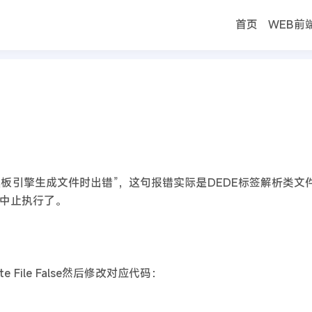
首页
WEB前
首页
eate File False解决办法
的意思是“DEDE模板引擎生成文件时出错”，这句报错实际是DEDE标签解析
中止执行了。
reate File False然后修改对应代码：