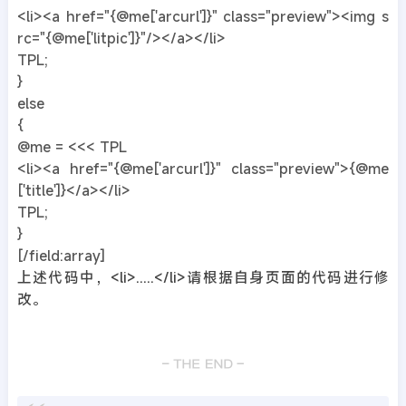
<li><a href="{@me['arcurl']}" class="preview"><img s
rc="{@me['litpic']}"/></a></li>
TPL;
}
else
{
@me = <<< TPL
<li><a href="{@me['arcurl']}" class="preview">{@me
['title']}</a></li>
TPL;
}
[/field:array]
上述代码中，<li>.....</li>请根据自身页面的代码进行修
改。