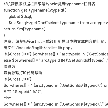
//
织梦模版
根据栏目编号typeid调用typename栏目名
function get_typename($typeid){
global $dsql;
$rs=$dsql->getOne("select typename from arctype whe
return $rs['typename'];
}
注意：织梦标签artlist不能调用副栏目中的文章内容的
统文件./include/taglib/arclist.lib.php。
if($CrossID=='') $orwheres[] = ' arc.typeid IN ('.GetSonIds
else $orwheres[] = ' arc.typeid IN ('.GetSonIds($typeid).','.
修改为
查看源码打印代码帮助
if($CrossID=='')
$orwheres[] = " (arc.typeid in (".GetSonIds($typeid).") or 
E '%,".$typeid.",%' )";
else
$orwheres[] = " (arc.typeid in (".GetSonIds($typeid).",".