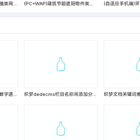
(自适应手机端)园林花卉种植类网站pbootcms模板 园林景观设计网站源码
(PC+WAP)建筑节能遮阳物件类营销型网站pbootcms模板 节能建筑类网站源码
织梦dede:channel标签的数字递增调用教程
织梦dedecms栏目名称间添加分隔竖线的方法