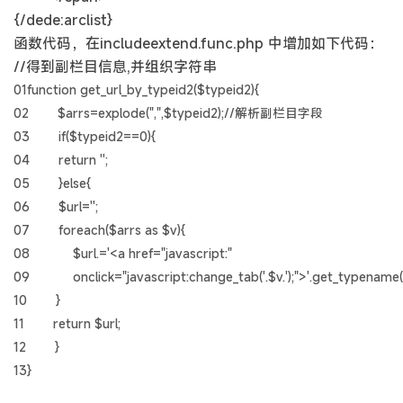
{/dede:arclist}
函数代码，在includeextend.func.php 中增加如下代码：
//得到副栏目信息,并组织字符串
01function get_url_by_typeid2($typeid2){
02 $arrs=explode(",",$typeid2);//解析副栏目字段
03 if($typeid2==0){
04 return '';
05 }else{
06 $url='';
07 foreach($arrs as $v){
08 $url.='<a href="javascript:"
09 onclick="javascript:change_tab('.$v.');">'.get_typename($
10 }
11 return $url;
12 }
13}