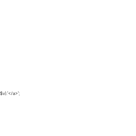
v).'</a>';