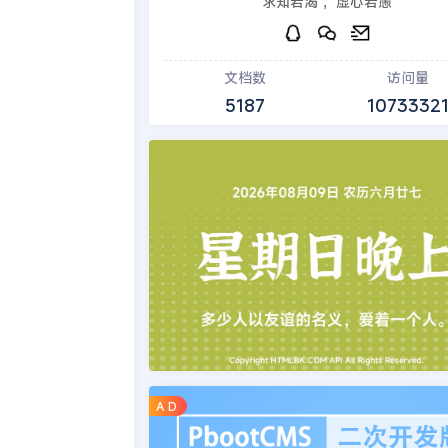
求知若渴 ，虚心若愚
文档数
访问量
5187
1073332
A D