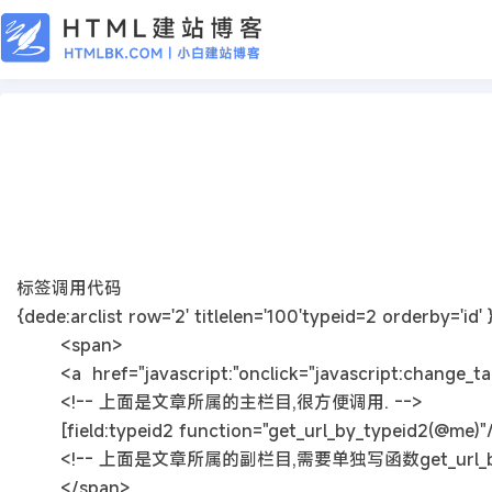
CMS教程
织梦模板调用得到文章所属的副栏目id
2019年01月08日
7年前
夜雨轻寒
416
次围观
标签调用代码
{dede:arclist row='2' titlelen='100'typeid=2 orderby='id' 
<span>
<a href="javascript:"onclick="javascript:change_tab([
<!-- 上面是文章所属的主栏目,很方便调用. -->
[field:typeid2 function="get_url_by_typeid2(@me)"
<!-- 上面是文章所属的副栏目,需要单独写函数get_url_by_t
</span>