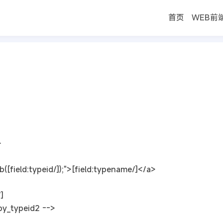
首页
WEB前
首页
及副栏目名称的教程
}
field:typeid/]);">[field:typename/]</a>
/]
ypeid2 -->