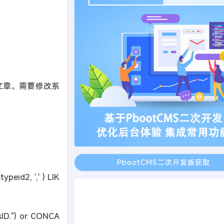
文章。需要修改系
PbootCMS二次开发版获取
ypeid2, ',' ) LIK
ssID.") or CONCA