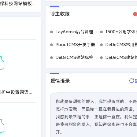
(自适应手机端)环保科技网站模板 蓝色环保设备网站源码下载 - 带三级栏目
博主收藏
LayAdmin后台管理
1500+公用字体
PbootCMS开发手册
DeDeCMS常用
DeDeCMS建站标签
DeDeCMS建站
爱情语录
织梦文档关键词维护中设置词语重叠后出错的修改方法
你就是最甜蜜的爱人，我希望听到的，不是
怎样地爱我，而是你一直在我身边的承诺，
我感到最幸福的事，正是你一直在。我认定
是我最甜蜜的爱人，我知道你永远也不会离
开。