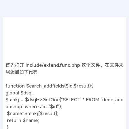
CMS教程
首页
>>
DedeCMS教程
织梦dedecmsV5.7搜索页面调用自定义字段的
方法
2019年06月02日
7年前
夜雨轻寒
380
次围观
首先打开 include/extend.func.php 这个文件，在文件末
尾添加如下代码
function Search_addfields($id,$result){
global $dsql;
$mnkj = $dsql->GetOne("SELECT * FROM `dede_add
onshop` where aid='$id'");
$name=$mnkj[$result];
return $name;
}