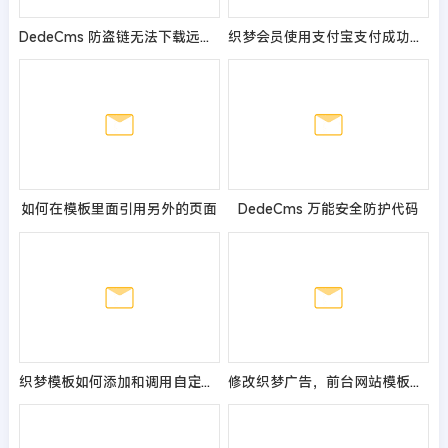
DedeCms 防盗链无法下载远程图片的解决方法
织梦会员使用支付宝支付成功后接收邮件通知教程
如何在模板里面引用另外的页面
DedeCms 万能安全防护代码
织梦模板如何添加和调用自定义字段的方法
修改织梦广告，前台网站模板不更新或者不显示的解决办法