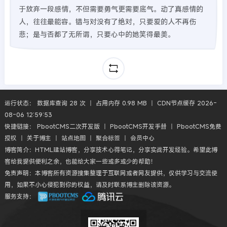
于放弃一段感情，不但需要勇气更需要底气。动了真感情的
人，往往最能容。错与对没有了绝对，只要爱的人不再伤
悲；是与否都了无所谓，只要心中的她笑得最美。
运行状态： 数据库查询 28 次 丨 占用内存 0.98 MB 丨 CDN节点缓存 2026-
08-06 12:59:53
快捷链接：
PbootCMS二次开发版
丨
PbootCMS开发手册
丨
PbootCMS免费
授权
丨
关于博主
丨
站点地图
丨
聚合标签
丨
会员中心
博客简介：HTML建站博客，分享技术心得笔记，分享实战开发经验。希望此博
客给我提供便利之余，也能给大家一些或多或少的帮助！
免责声明：本博客所有资源搜集整理于互联网或者网友提供，仅供学习与交流使
用，如果不小心侵犯到你的权益，请及时联系博主删除该资源。
服务支持：