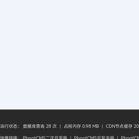
运行状态： 数据库查询 28 次 丨 占用内存 0.98 MB 丨 CDN节点缓存 2026-
快捷链接：
PbootCMS二次开发版
丨
PbootCMS开发手册
丨
Pboot