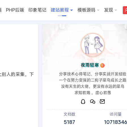
端
PHP后端
印象笔记
建站教程
模板源码
发现
>>
DedeCMS教程
夜雨轻寒
V
止别人的采集，下
分享技术心得笔记，分享实战开发经验
一个在努力变强的二狗子菜鸟成长之路
没有天生的大佬，更没有永远的菜鸟
求知若渴 ，虚心若愚
文档数
访问量
5187
1071834