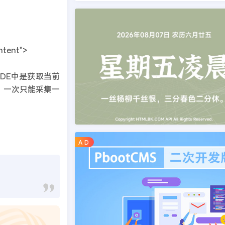
ent">
}在DEDE中是获取当前
，一次只能采集一
A D