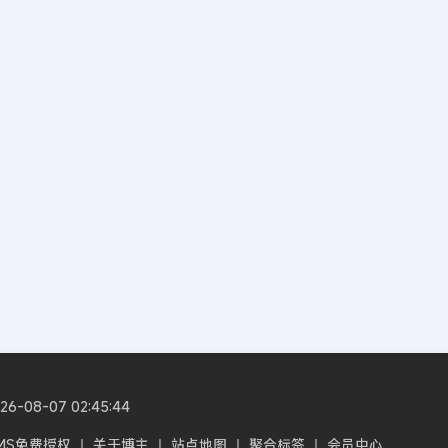
08-07 02:45:44
CMS免费授权
丨
关于博主
丨
站点地图
丨
聚合标签
丨
会员中心