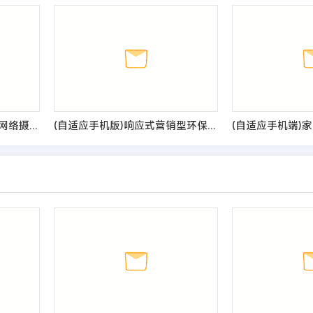
(自适应移动端)中英文双语网络摄像头探头pbootcms网站模板 电子摄像头设备网站源码
(自适应手机版)响应式营销型环保设备科技类网站pbootcms模板 绿色环保材料网站源码