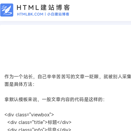
CMS教程
织梦教程：简单实现防采集的方法
2020年02月04日
6年前
夜雨轻寒
490
次围观
作为一个站长，自己辛辛苦苦写的文章一眨眼，就被别人采
面是具体方法：
拿默认模板来说，一般文章内容的代码是这样的：
<div class="viewbox">
<div class="title">标题</div>
<div class="info">信息</div>