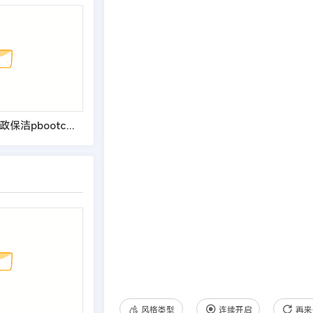
(自适应手机端)家政保洁pbootcms网站模板 家政公司网站源码
风格类型
连续开启
再来