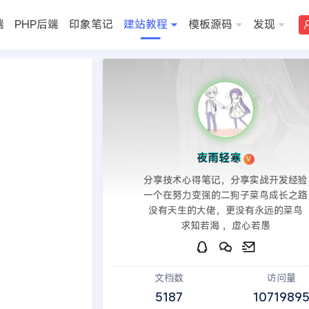
端
PHP后端
印象笔记
建站教程
模板源码
发现
>>
DedeCMS教程
夜雨轻寒
V
分享技术心得笔记，分享实战开发经验
一个在努力变强的二狗子菜鸟成长之路
没有天生的大佬，更没有永远的菜鸟
求知若渴 ，虚心若愚
文档数
访问量
5187
1071989