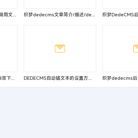
dedecms织梦首页列表页调用文章从指定位置开始调取
织梦dedecms文章简介/描述/description长度的修改方法
织梦dedecms显示某tag标签下文章总数量的方法
DEDECMS自动锚文本的设置方法与技巧