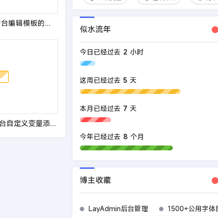
织梦DedeCMS后台编辑模板的时候出现Error:no csrf hash code!的解决方法
似水流年
今日已经过去
2
小时
这周已经过去
5
天
本月已经过去
7
天
织梦dedecms后台自定义变量添加图片变量
今年已经过去
8
个月
博主收藏
LayAdmin后台管理
1500+公用字体