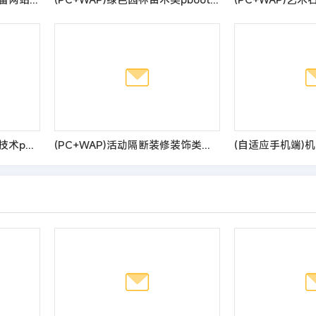
(自适应手机端)响应式高新技术pbootcms网站模板 HTML5科技能源技术网站源码
(PC+WAP)活动隔断装修装饰类网站pbootcms模板 蓝色低碳环保隔断板网站源码