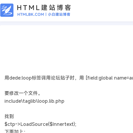
CMS教程
dede:loop 标签下使用[field:global na
2020年02月22日
6年前
夜雨轻寒
470
次围观
用dede:loop标签调用论坛贴子时，用 [field:global name=autoi
要修改一个文件。
include\taglib\loop.lib.php
找到
$ctp->LoadSource($Innertext);
下面加上：