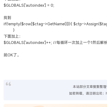
$GLOBALS['autoindex'] = 0;
找到
if(!empty($row[$ctag->GetName()])){ $ctp->Assign($ta
}
下面加上：
$GLOBALS['autoindex']++; //每循环一次加上一个1然后
就OK了。
本站部分文章搜集整理
如若转载，请注明出处：