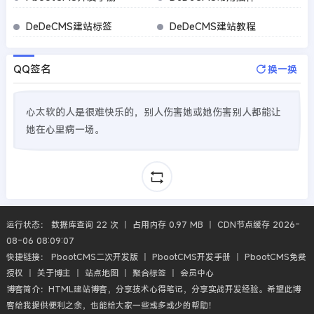
DeDeCMS建站标签
DeDeCMS建站教程
QQ签名
换一换
心太软的人是很难快乐的，别人伤害她或她伤害别人都能让
她在心里病一场。
运行状态： 数据库查询 22 次 丨 占用内存 0.97 MB 丨 CDN节点缓存 2026-
08-06 08:09:07
快捷链接：
PbootCMS二次开发版
丨
PbootCMS开发手册
丨
PbootCMS免费
授权
丨
关于博主
丨
站点地图
丨
聚合标签
丨
会员中心
博客简介：HTML建站博客，分享技术心得笔记，分享实战开发经验。希望此博
客给我提供便利之余，也能给大家一些或多或少的帮助！