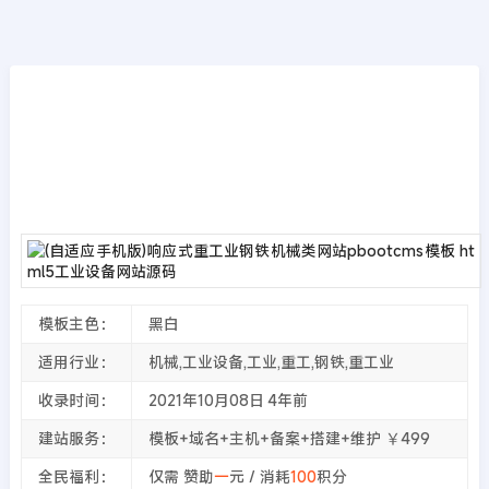
模板源码
首页
>>
PbootCMS模板
(自适应手机版)响应式重工业钢铁机械类网站p
bootcms模板 html5工业设备网站源码
2021年10月08日
4年前
夜雨轻寒
4760
次围观
模板主色：
黑白
适用行业：
机械,工业设备,工业,重工,钢铁,重工业
收录时间：
2021年10月08日
4年前
建站服务：
模板+域名+主机+备案+搭建+维护 ￥499
全民福利：
仅需 赞助
一
元 / 消耗
100
积分