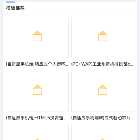
模板推荐
(自适应手机端)响应式个人博客网站模板 蓝色新闻资讯类网站源码
(PC+WAP)工业制造机械设备pbootcms网站模板 橙色大气的压滤机制造业网站源码
(自适应手机端)HTML5投资理财响应式海外理财投资管理类pbootcms模板
(自适应手机端)响应式驱动芯片网站pbootcms模板 电气设备类网站源码